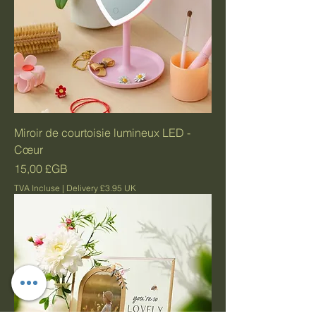
Miroir de courtoisie lumineux LED -
Cœur
Prix
15,00 £GB
TVA Incluse
|
Delivery £3.95 UK