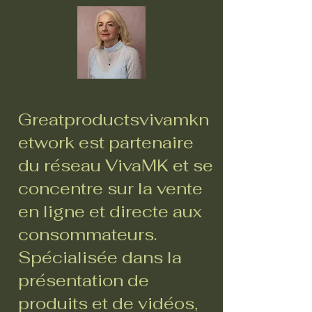
Greatproductsvivamkn
etwork est partenaire
du réseau VivaMK et se
concentre sur la vente
en ligne et directe aux
consommateurs.
Spécialisée dans la
présentation de
produits et de vidéos,