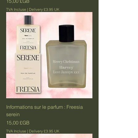
Prix
15,00 £GB
TVA Incluse
|
Delivery £3.95 UK
Informations sur le parfum : Freesia
serein
Prix
15,00 £GB
TVA Incluse
|
Delivery £3.95 UK