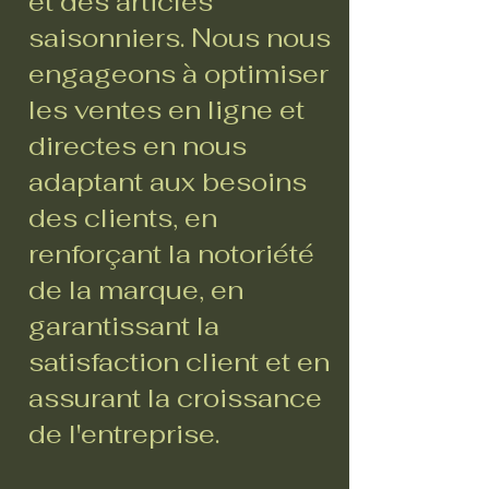
et des articles
saisonniers. Nous nous
engageons à optimiser
les ventes en ligne et
directes en nous
adaptant aux besoins
des clients, en
renforçant la notoriété
de la marque, en
garantissant la
satisfaction client et en
assurant la croissance
de l'entreprise.