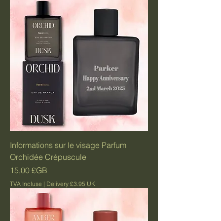
Informations sur le visage Parfum
Orchidée Crépuscule
Prix
15,00 £GB
TVA Incluse
|
Delivery £3.95 UK