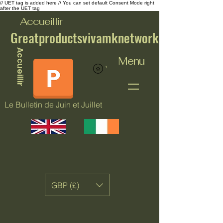
// UET tag is added here // You can set default Consent Mode right
after the UET tag
Accueillir
Greatproductsvivamknetwork
Accueillir
Menu
Voir les points
Le Bulletin de Juin et Juillet
GBP (£)