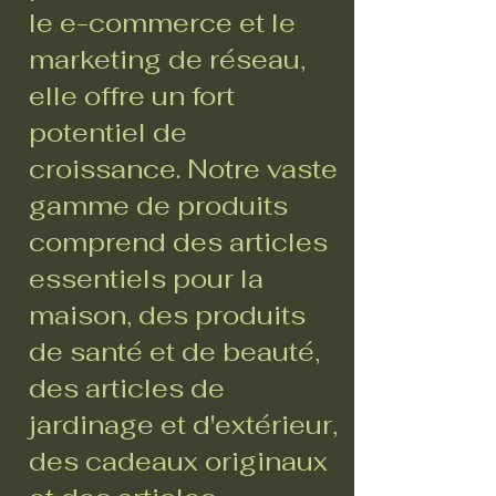
le e-commerce et le
marketing de réseau,
elle offre un fort
potentiel de
croissance. Notre vaste
gamme de produits
comprend des articles
essentiels pour la
maison, des produits
de santé et de beauté,
des articles de
jardinage et d'extérieur,
des cadeaux originaux