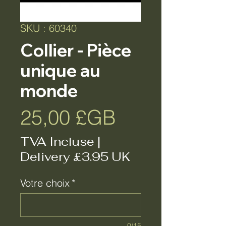
SKU : 60340
Collier - Pièce
unique au
monde
Prix
25,00 £GB
TVA Incluse
|
Delivery £3.95 UK
Votre choix
*
0/15