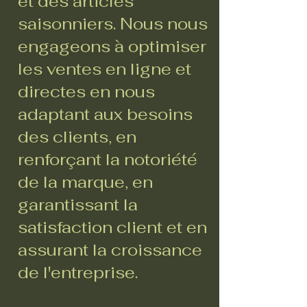
et des articles
saisonniers. Nous nous
engageons à optimiser
les ventes en ligne et
directes en nous
adaptant aux besoins
des clients, en
renforçant la notoriété
de la marque, en
garantissant la
satisfaction client et en
assurant la croissance
de l'entreprise.