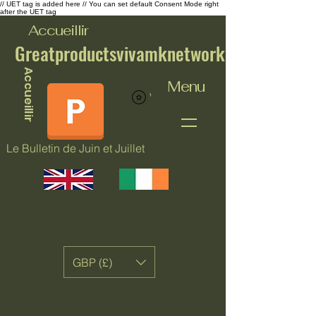
// UET tag is added here // You can set default Consent Mode right
after the UET tag
Accueillir
Greatproductsvivamknetwork
Accueillir
Menu
Voir les points
Le Bulletin de Juin et Juillet
GBP (£)