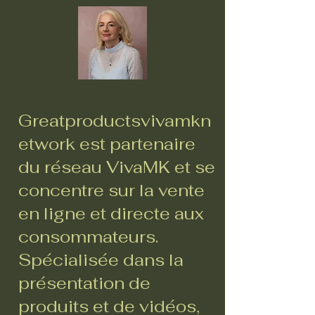
Greatproductsvivamkn
etwork est partenaire
du réseau VivaMK et se
concentre sur la vente
en ligne et directe aux
consommateurs.
Spécialisée dans la
présentation de
produits et de vidéos,