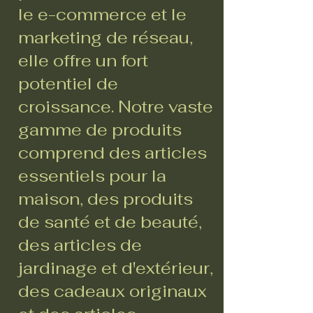
le e-commerce et le
marketing de réseau,
elle offre un fort
potentiel de
croissance. Notre vaste
gamme de produits
comprend des articles
essentiels pour la
maison, des produits
de santé et de beauté,
des articles de
jardinage et d'extérieur,
des cadeaux originaux