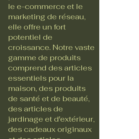
le e-commerce et le
marketing de réseau,
elle offre un fort
potentiel de
croissance. Notre vaste
gamme de produits
comprend des articles
essentiels pour la
maison, des produits
de santé et de beauté,
des articles de
jardinage et d'extérieur,
des cadeaux originaux