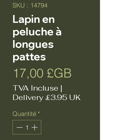
SKU : 14794
Lapin en
peluche à
longues
pattes
Prix
17,00 £GB
TVA Incluse
|
Delivery £3.95 UK
Quantité
*