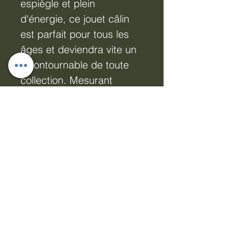
espiègle et plein
d'énergie, ce jouet câlin
est parfait pour tous les
âges et deviendra vite un
incontournable de toute
collection. Mesurant
33 cm de long, 20 cm de
large et 16,8 cm de
profondeur, Sonny allie
charme et qualité,
reflétant notre
engagement à dynamiser
votre présence en ligne
grâce à des produits
attrayants. Découvrez