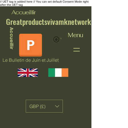
// UET tag is added here // You can set default Consent Mode right
after the UET tag
Accueillir
Greatproductsvivamknetwork
Accueillir
Menu
Voir les points
Le Bulletin de Juin et Juillet
GBP (£)