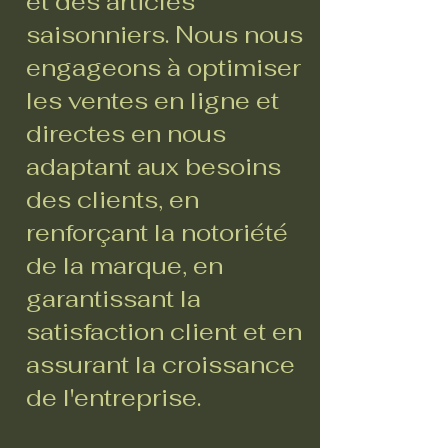
et des articles
saisonniers. Nous nous
engageons à optimiser
les ventes en ligne et
directes en nous
adaptant aux besoins
des clients, en
renforçant la notoriété
de la marque, en
garantissant la
satisfaction client et en
assurant la croissance
de l'entreprise.