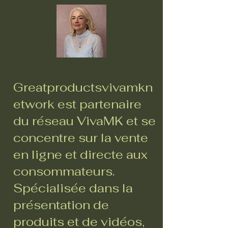
Greatproductsvivamkn
etwork est partenaire
du réseau VivaMK et se
concentre sur la vente
en ligne et directe aux
consommateurs.
Spécialisée dans la
présentation de
produits et de vidéos,