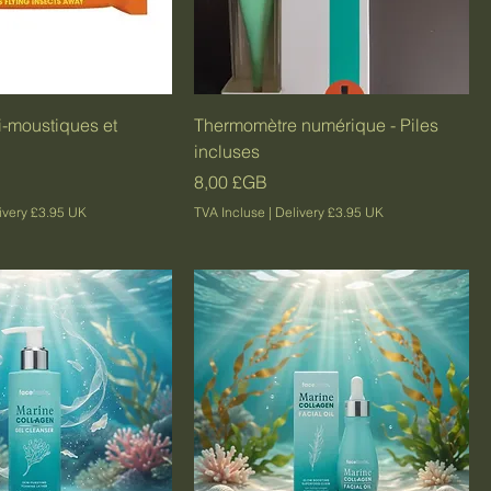
i-moustiques et
Thermomètre numérique - Piles
incluses
Prix
8,00 £GB
ivery £3.95 UK
TVA Incluse
|
Delivery £3.95 UK