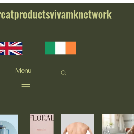
reatproductsvivamknetwork
Menu