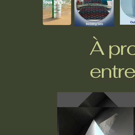
Tous les produits
À pr
entre