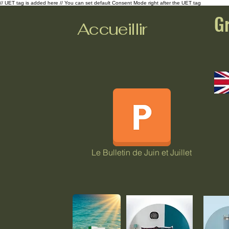
// UET tag is added here // You can set default Consent Mode right after the UET tag
G
Accueillir
Le Bulletin de Juin et Juillet