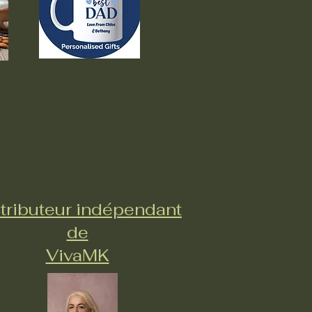
tributeur indépendant
de
VivaMK