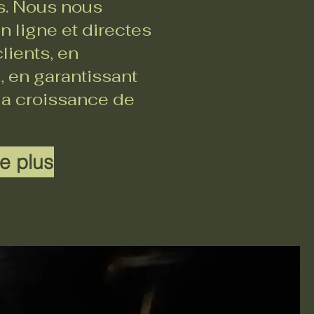
rs. Nous nous
 ligne et directes
lients, en
, en garantissant
 la croissance de
e plus