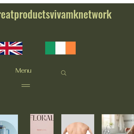
reatproductsvivamknetwork
Menu