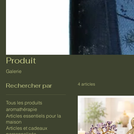
Produit
Galerie
4 articles
Rechercher par
Tous les produits
aromathérapie
Articles essentiels pour la
maison
Articles et cadeaux