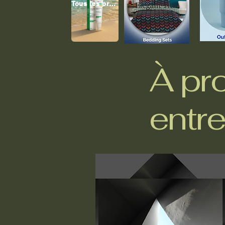
Tous les produits
À pr
entre