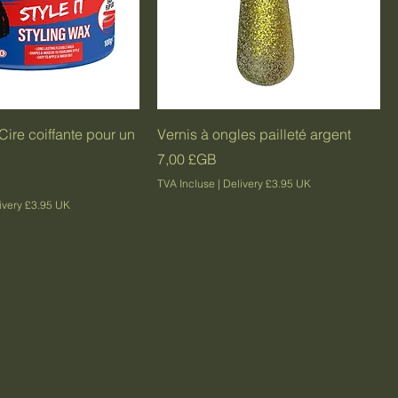
Cire coiffante pour un
Vernis à ongles pailleté argent
Prix
7,00 £GB
TVA Incluse
|
Delivery £3.95 UK
ivery £3.95 UK