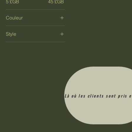
5 £GB
45 £GB
Couleur
Pierre de lune argentée
Style
scintillante
Étincelle de topaze
Argile
Cire
Là où les clients sont pris 