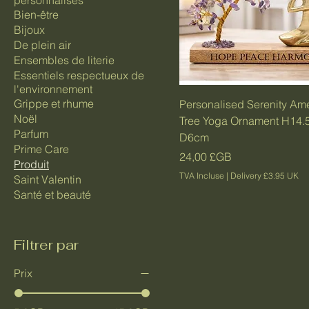
personnalisés
Bien-être
Bijoux
De plein air
Ensembles de literie
Essentiels respectueux de
l'environnement
Grippe et rhume
Personalised Serenity Am
Noël
Tree Yoga Ornament H14.
Parfum
D6cm
Prime Care
Prix
24,00 £GB
Produit
TVA Incluse
|
Delivery £3.95 UK
Saint Valentin
Santé et beauté
Filtrer par
Prix