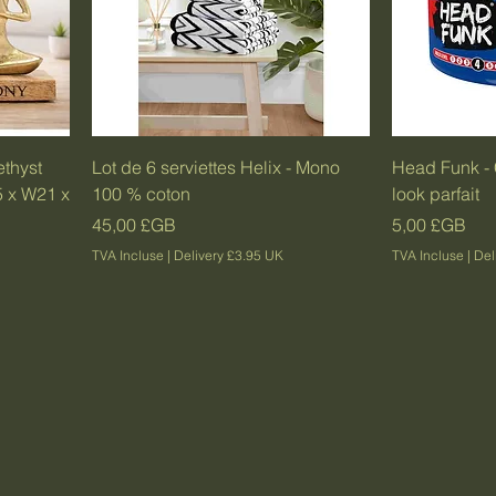
ethyst
Lot de 6 serviettes Helix - Mono
Head Funk - 
5 x W21 x
100 % coton
look parfait
Prix
Prix
45,00 £GB
5,00 £GB
TVA Incluse
|
Delivery £3.95 UK
TVA Incluse
|
Del