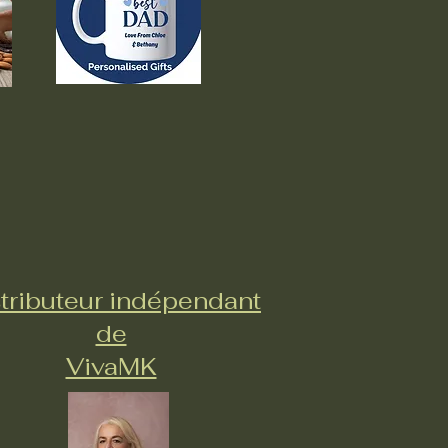
tributeur indépendant
de
VivaMK