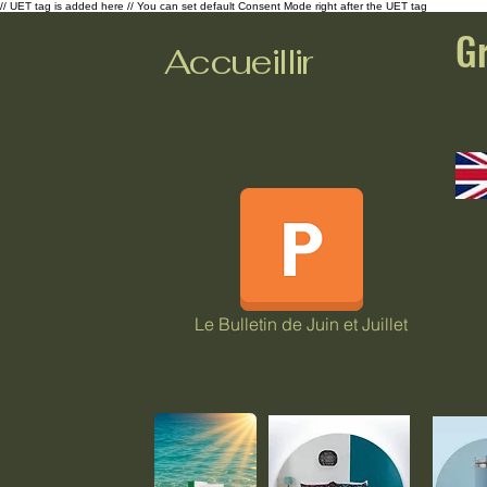
// UET tag is added here // You can set default Consent Mode right after the UET tag
G
Accueillir
Le Bulletin de Juin et Juillet