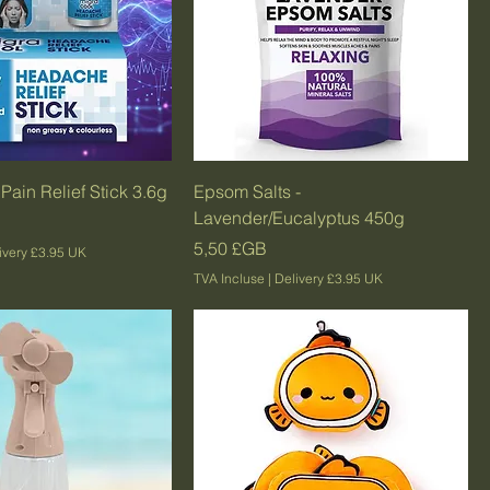
ain Relief Stick 3.6g
Epsom Salts -
Lavender/Eucalyptus 450g
Prix
5,50 £GB
ivery £3.95 UK
TVA Incluse
|
Delivery £3.95 UK