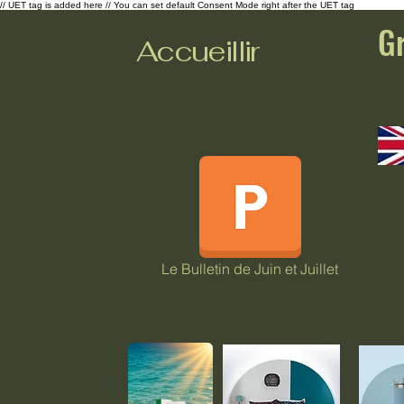
// UET tag is added here // You can set default Consent Mode right after the UET tag
G
Accueillir
Le Bulletin de Juin et Juillet