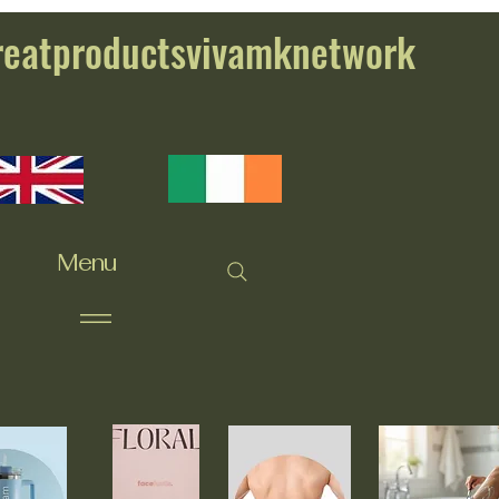
reatproductsvivamknetwork
Menu