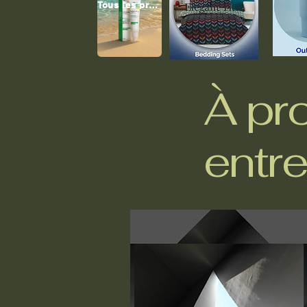
Tous les produits
À pr
entre