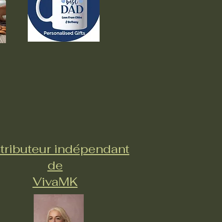
tributeur indépendant
de
VivaMK