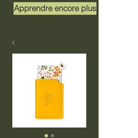
Apprendre encore plus