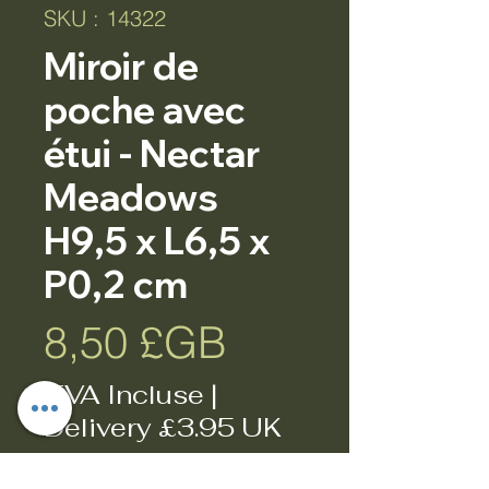
SKU : 14322
Miroir de
poche avec
étui - Nectar
Meadows
H9,5 x L6,5 x
P0,2 cm
Prix
8,50 £GB
TVA Incluse
|
Delivery £3.95 UK
Quantité
*