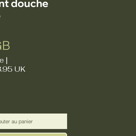
nt douche
e
Prix
GB
e
|
3.95 UK
outer au panier