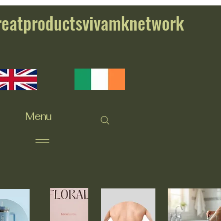
reatproductsvivamknetwork
Menu