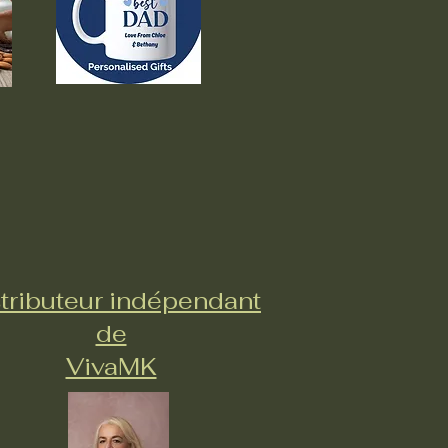
tributeur indépendant
de
VivaMK