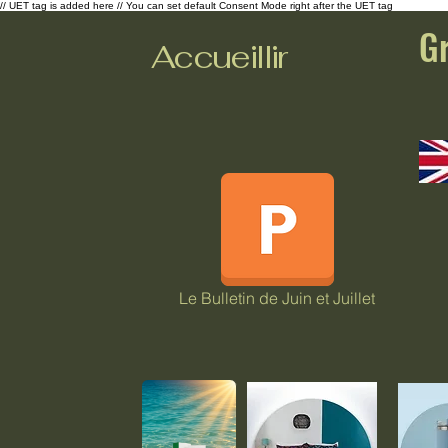
// UET tag is added here // You can set default Consent Mode right after the UET tag
G
Accueillir
Le Bulletin de Juin et Juillet