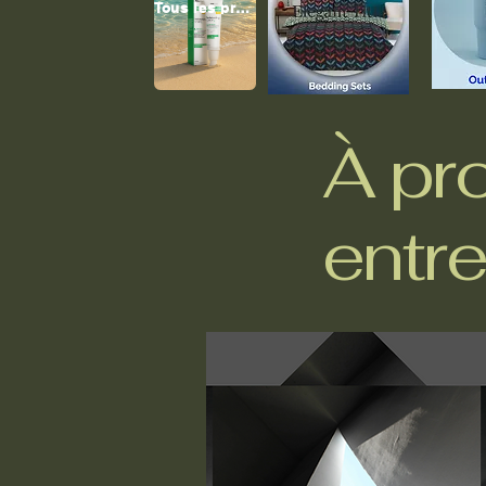
Tous les produits
À pr
entre