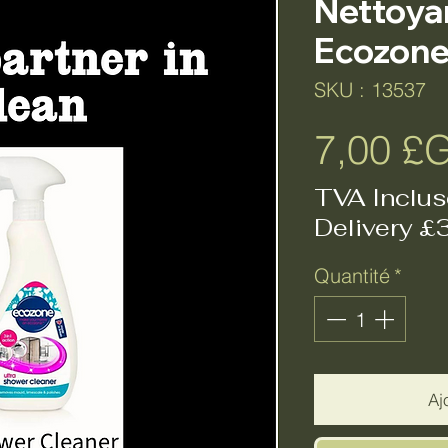
Nettoya
Ecozon
SKU : 13537
7,00 £
TVA Inclus
Delivery £
Quantité
*
Aj