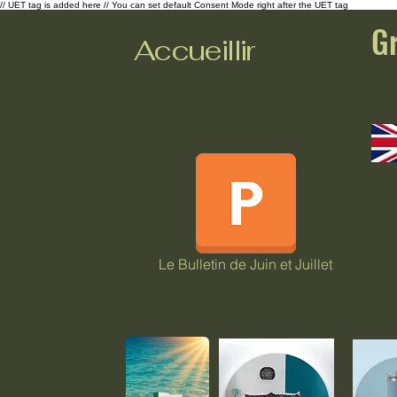
// UET tag is added here // You can set default Consent Mode right after the UET tag
G
Accueillir
Le Bulletin de Juin et Juillet