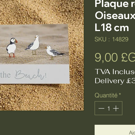
Plaque r
Oiseaux 
L18 cm
SKU : 14829
9,00 £
TVA Inclus
Delivery £
Quantité
*
Aj