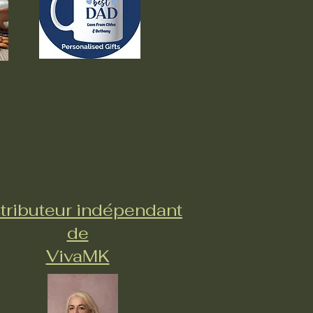
tributeur indépendant
de
VivaMK