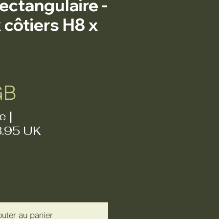
ectangulaire -
côtiers H8 x
Prix
GB
e
|
3.95 UK
outer au panier