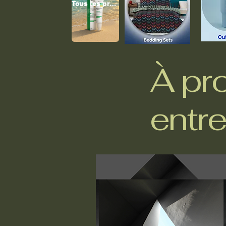
Tous les produits
À pr
entre