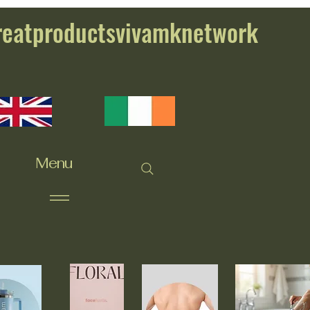
reatproductsvivamknetwork
Menu