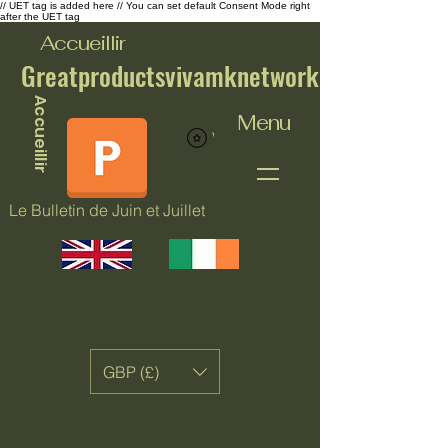
// UET tag is added here // You can set default Consent Mode right
after the UET tag
Accueillir
Greatproductsvivamknetwork
Accueillir
Menu
Voir les points
Le Bulletin de Juin et Juillet
GBP (£)