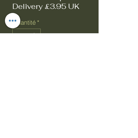
Delivery £3.95 UK
Quantité
*
Ajouter au panier
Commander et payer
Soulage les douleurs et les
courbatures. Favorise la
circulation sanguine et
contribue au processus
naturel de guérison.