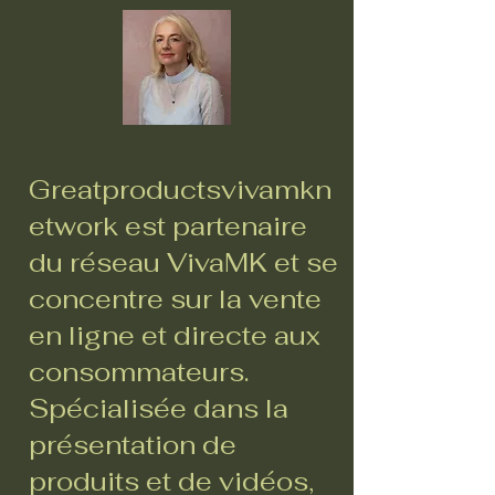
Greatproductsvivamkn
etwork est partenaire
du réseau VivaMK et se
concentre sur la vente
en ligne et directe aux
consommateurs.
Spécialisée dans la
présentation de
produits et de vidéos,