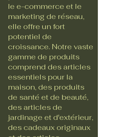
le e-commerce et le
marketing de réseau,
elle offre un fort
potentiel de
croissance. Notre vaste
gamme de produits
comprend des articles
essentiels pour la
maison, des produits
de santé et de beauté,
des articles de
jardinage et d'extérieur,
des cadeaux originaux