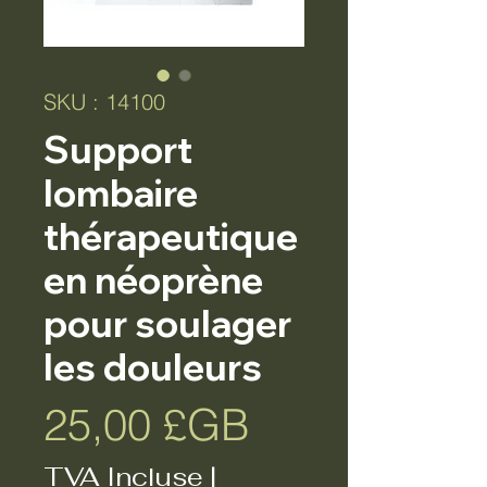
SKU : 14100
Support
lombaire
thérapeutique
en néoprène
pour soulager
les douleurs
Prix
25,00 £GB
TVA Incluse
|