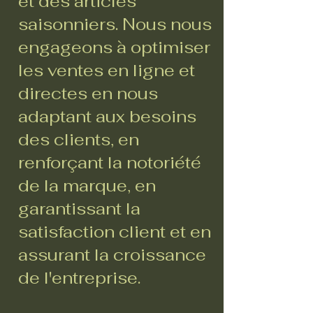
et des articles
saisonniers. Nous nous
engageons à optimiser
les ventes en ligne et
directes en nous
adaptant aux besoins
des clients, en
renforçant la notoriété
de la marque, en
garantissant la
satisfaction client et en
assurant la croissance
de l'entreprise.