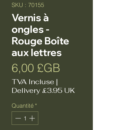
SKU : 70155
Vernis à
ongles -
Rouge Boîte
aux lettres
Prix
6,00 £GB
TVA Incluse
|
Delivery £3.95 UK
Quantité
*