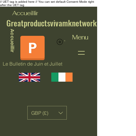
// UET tag is added here // You can set default Consent Mode right
after the UET tag
Accueillir
Greatproductsvivamknetwork
Accueillir
Menu
Voir les points
Le Bulletin de Juin et Juillet
GBP (£)