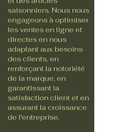
et des articles
saisonniers. Nous nous
engageons à optimiser
les ventes en ligne et
directes en nous
adaptant aux besoins
des clients, en
renforçant la notoriété
de la marque, en
garantissant la
satisfaction client et en
assurant la croissance
de l'entreprise.