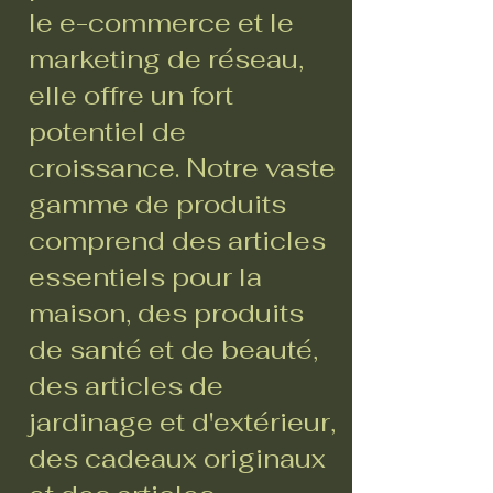
le e-commerce et le
marketing de réseau,
elle offre un fort
potentiel de
croissance. Notre vaste
gamme de produits
comprend des articles
essentiels pour la
maison, des produits
de santé et de beauté,
des articles de
jardinage et d'extérieur,
des cadeaux originaux