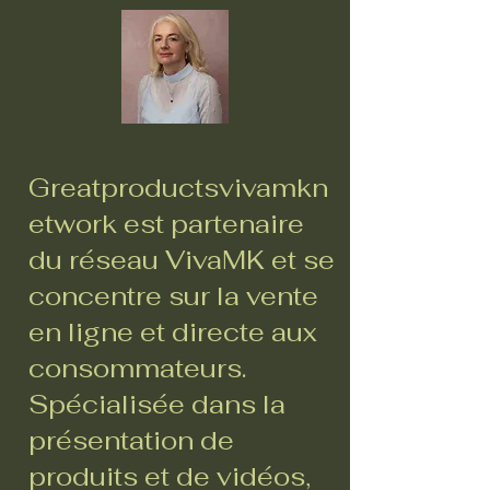
Greatproductsvivamkn
etwork est partenaire
du réseau VivaMK et se
concentre sur la vente
en ligne et directe aux
consommateurs.
Spécialisée dans la
présentation de
produits et de vidéos,