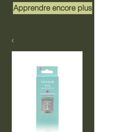
Apprendre encore plus