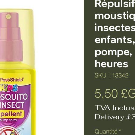
Répulsif
moustiq
insecte
enfants,
pompe, 
heures
SKU : 13342
5,50 £
TVA Inclus
Delivery £
Quantité
*