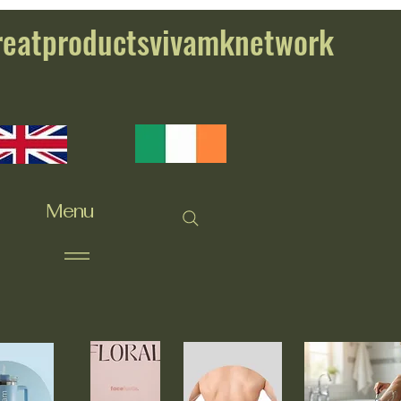
reatproductsvivamknetwork
Menu