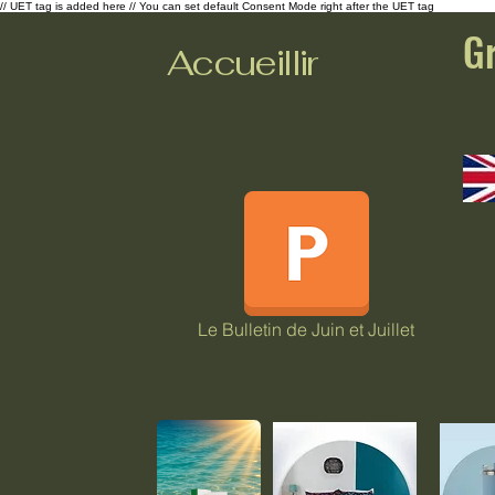
// UET tag is added here // You can set default Consent Mode right after the UET tag
G
Accueillir
Le Bulletin de Juin et Juillet