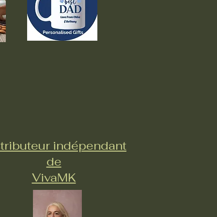
tributeur indépendant
de
VivaMK