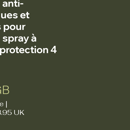
 anti-
ues et
s pour
 spray à
protection 4
Prix
GB
e
|
3.95 UK