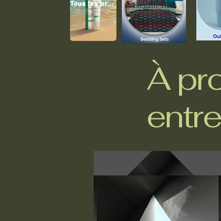
Tous les produits
À pr
entre