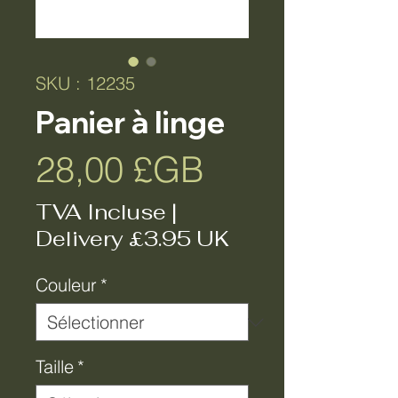
SKU : 12235
Panier à linge
Prix
28,00 £GB
TVA Incluse
|
Delivery £3.95 UK
Couleur
*
Taille
*