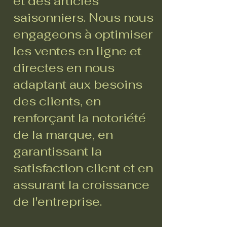
et des articles
saisonniers. Nous nous
engageons à optimiser
les ventes en ligne et
directes en nous
adaptant aux besoins
des clients, en
renforçant la notoriété
de la marque, en
garantissant la
satisfaction client et en
assurant la croissance
de l'entreprise.