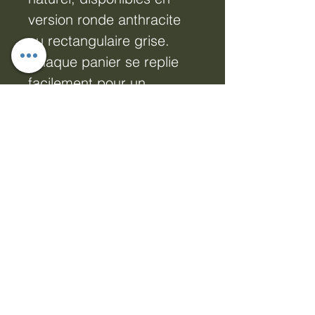
version ronde anthracite
ou rectangulaire grise.
Chaque panier se replie
facilement pour un
rangement aisé.
Dimensions une fois
assemblé : Rond :
H 50 cm x Diam. 35 cm.
Rectangulaire : H 60 cm x
L 40 cm x P 30 cm. »
25,00 £
Disponibilité : En stock