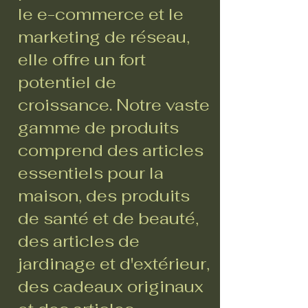
le e-commerce et le
marketing de réseau,
elle offre un fort
potentiel de
croissance. Notre vaste
gamme de produits
comprend des articles
essentiels pour la
maison, des produits
de santé et de beauté,
des articles de
jardinage et d'extérieur,
des cadeaux originaux