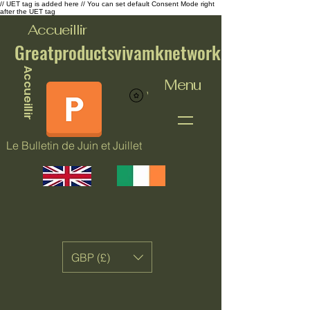
// UET tag is added here // You can set default Consent Mode right
after the UET tag
Accueillir
Greatproductsvivamknetwork
Accueillir
Menu
Voir les points
Le Bulletin de Juin et Juillet
GBP (£)