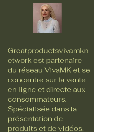
Greatproductsvivamkn
etwork est partenaire
du réseau VivaMK et se
concentre sur la vente
en ligne et directe aux
consommateurs.
Spécialisée dans la
présentation de
produits et de vidéos,