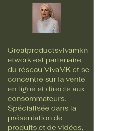
Greatproductsvivamkn
etwork est partenaire
du réseau VivaMK et se
concentre sur la vente
en ligne et directe aux
consommateurs.
Spécialisée dans la
présentation de
produits et de vidéos,