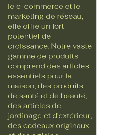
le e-commerce et le
marketing de réseau,
elle offre un fort
potentiel de
croissance. Notre vaste
gamme de produits
comprend des articles
essentiels pour la
maison, des produits
de santé et de beauté,
des articles de
jardinage et d'extérieur,
des cadeaux originaux