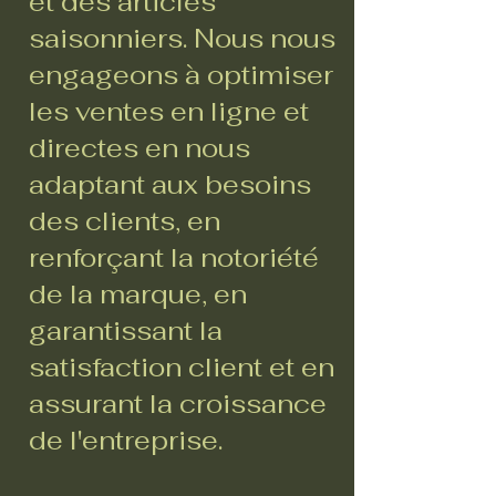
et des articles
saisonniers. Nous nous
engageons à optimiser
les ventes en ligne et
directes en nous
adaptant aux besoins
des clients, en
renforçant la notoriété
de la marque, en
garantissant la
satisfaction client et en
assurant la croissance
de l'entreprise.