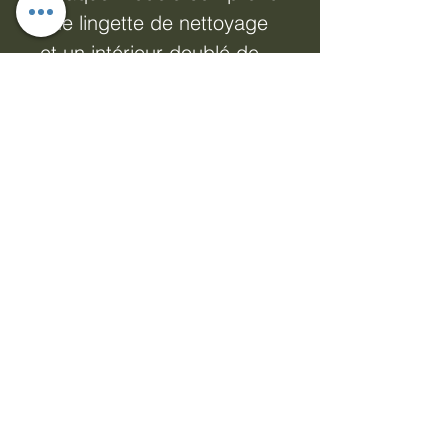
une lingette de nettoyage
et un intérieur doublé de
microfibre. Acier et
plastique. Dimensions : H
3,5 x L 15,5 x P 5,5 cm
Étui à lunettes - Anushka
Protégez vos lunettes de
vue ou de soleil avec ces
étuis élégants, disponibles
en motifs Oiseaux du
jardin ou Anushka.
Chaque modèle comprend