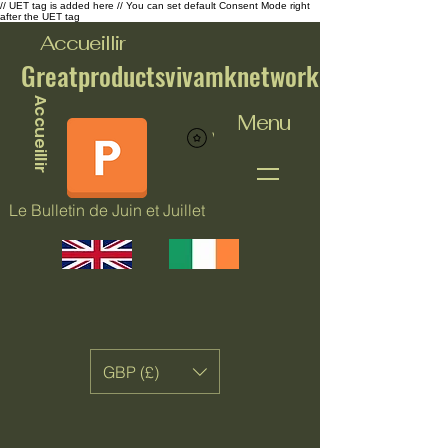
// UET tag is added here // You can set default Consent Mode right
after the UET tag
Accueillir
Greatproductsvivamknetwork
Accueillir
Menu
Voir les points
Le Bulletin de Juin et Juillet
GBP (£)