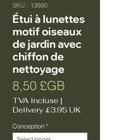
SKU : 13880
Étui à lunettes
motif oiseaux
de jardin avec
chiffon de
nettoyage
Prix
8,50 £GB
TVA Incluse
|
Delivery £3.95 UK
Conception
*