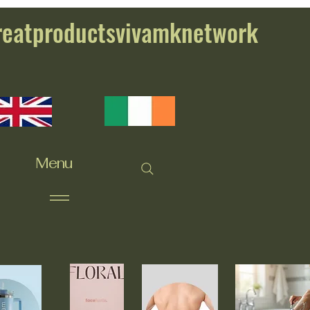
reatproductsvivamknetwork
Menu