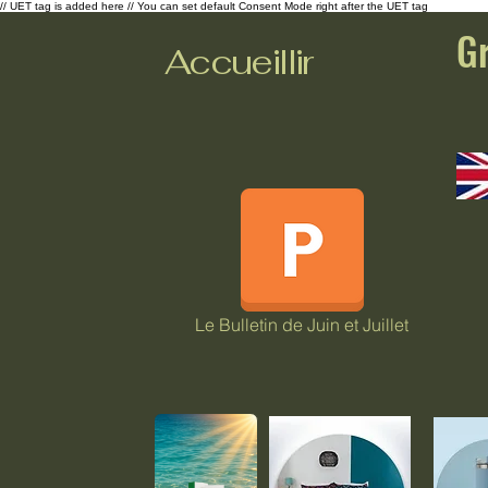
// UET tag is added here // You can set default Consent Mode right after the UET tag
G
Accueillir
Le Bulletin de Juin et Juillet