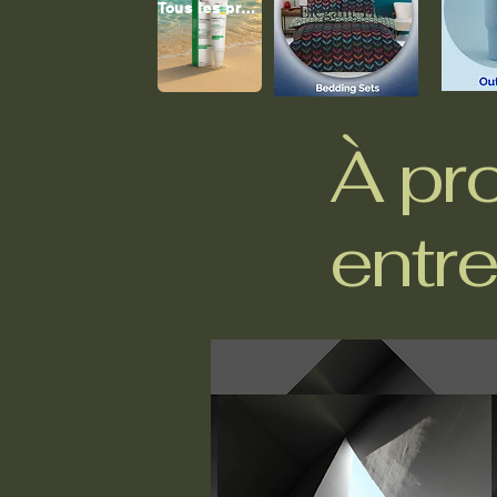
Tous les produits
À pr
entre