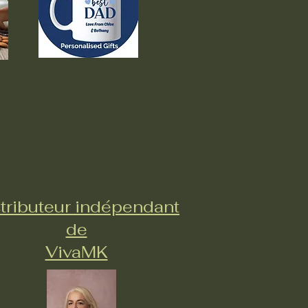
tributeur indépendant
de
VivaMK