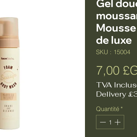
Gel dou
moussant
Mousse
de luxe
SKU : 15004
7,00 £
TVA Inclus
Delivery £
Quantité
*