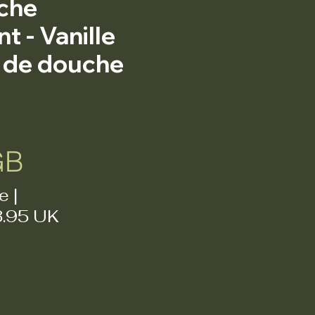
che
 - Vanille
 de douche
Prix
GB
e
|
3.95 UK