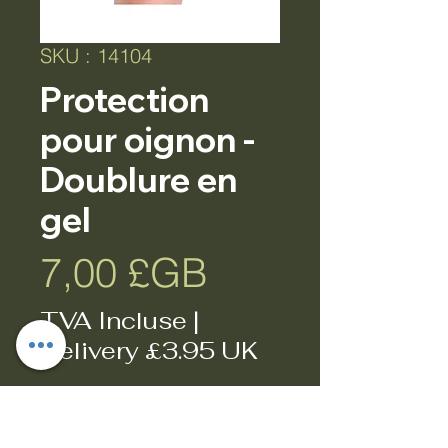
SKU : 14104
Protection
pour oignon -
Doublure en
gel
Prix
7,00 £GB
TVA Incluse
|
Delivery £3.95 UK
Quantité
*