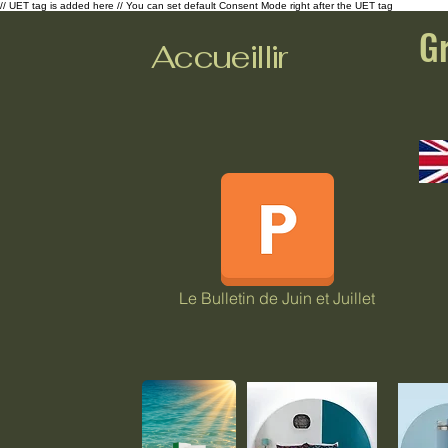
// UET tag is added here // You can set default Consent Mode right after the UET tag
G
Accueillir
Le Bulletin de Juin et Juillet