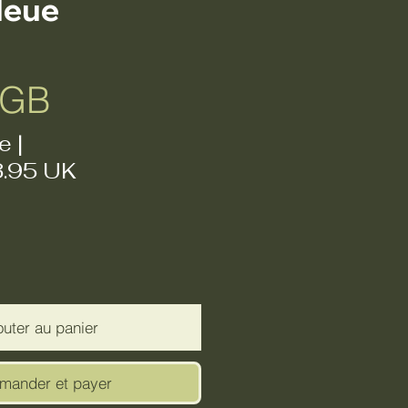
leue
Prix
£GB
e
|
3.95 UK
outer au panier
ander et payer