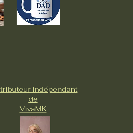
tributeur indépendant
de
VivaMK