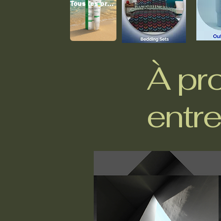
Tous les produits
À pr
entre