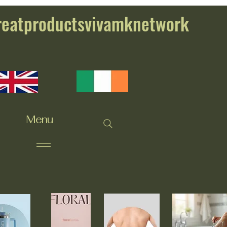
reatproductsvivamknetwork
Menu