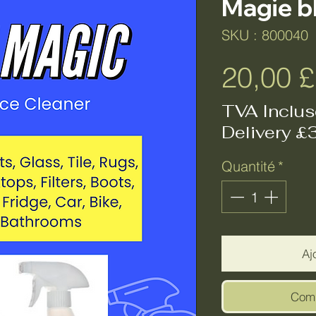
Magie b
SKU : 800040
20,00 
TVA Inclus
Delivery £
Quantité
*
Aj
Comm