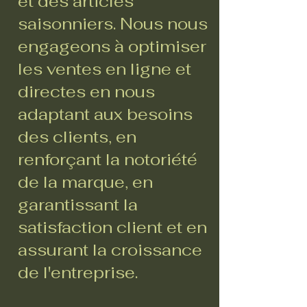
et des articles
saisonniers. Nous nous
engageons à optimiser
les ventes en ligne et
directes en nous
adaptant aux besoins
des clients, en
renforçant la notoriété
de la marque, en
garantissant la
satisfaction client et en
assurant la croissance
de l'entreprise.