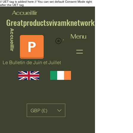
// UET tag is added here // You can set default Consent Mode right
after the UET tag
Accueillir
Greatproductsvivamknetwork
Accueillir
Menu
Voir les points
Le Bulletin de Juin et Juillet
GBP (£)