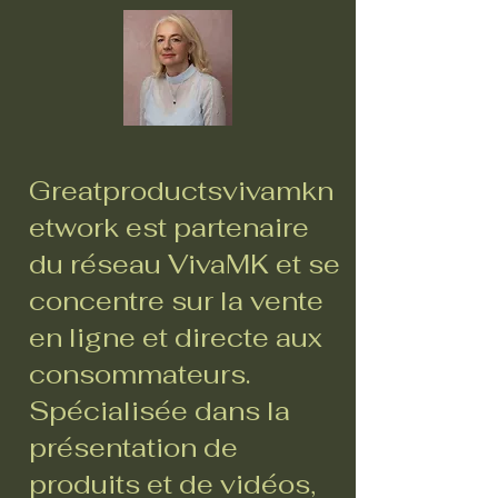
Greatproductsvivamkn
etwork est partenaire
du réseau VivaMK et se
concentre sur la vente
en ligne et directe aux
consommateurs.
Spécialisée dans la
présentation de
produits et de vidéos,