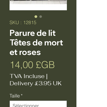
SKU : 12815
Parure de lit
Têtes de mort
et roses
Prix
14,00 £GB
TVA Incluse
|
Delivery £3.95 UK
Taille
*