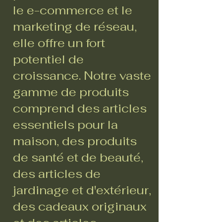
le e-commerce et le
marketing de réseau,
elle offre un fort
potentiel de
croissance. Notre vaste
gamme de produits
comprend des articles
essentiels pour la
maison, des produits
de santé et de beauté,
des articles de
jardinage et d'extérieur,
des cadeaux originaux