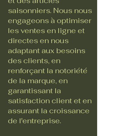
et des articles
saisonniers. Nous nous
engageons à optimiser
les ventes en ligne et
directes en nous
adaptant aux besoins
des clients, en
renforçant la notoriété
de la marque, en
garantissant la
satisfaction client et en
assurant la croissance
de l'entreprise.