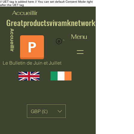
// UET tag is added here // You can set default Consent Mode right
after the UET tag
Accueillir
Greatproductsvivamknetwork
Accueillir
Menu
Voir les points
Le Bulletin de Juin et Juillet
GBP (£)