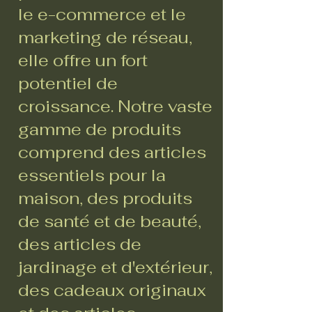
le e-commerce et le
marketing de réseau,
elle offre un fort
potentiel de
croissance. Notre vaste
gamme de produits
comprend des articles
essentiels pour la
maison, des produits
de santé et de beauté,
des articles de
jardinage et d'extérieur,
des cadeaux originaux