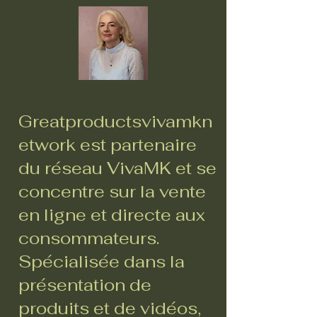
Greatproductsvivamkn
etwork est partenaire
du réseau VivaMK et se
concentre sur la vente
en ligne et directe aux
consommateurs.
Spécialisée dans la
présentation de
produits et de vidéos,