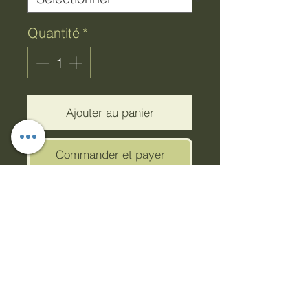
Quantité
*
Ajouter au panier
Commander et payer
Purrfect Naturel - Unique
Cette adorable parure de
lit à motif chat présente un
imprimé chat dessiné à la
main sur un fond texturé.