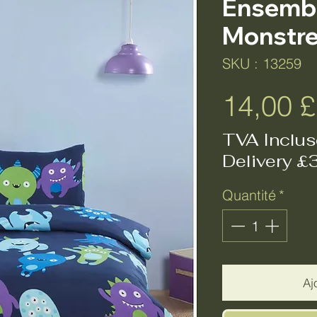
Ensemble
Monstre
SKU : 13259
14,00 
TVA Inclus
Delivery £
Quantité
*
Aj