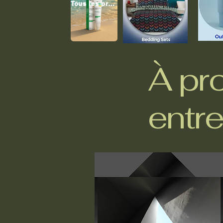
Tous les produits
À pr
entre