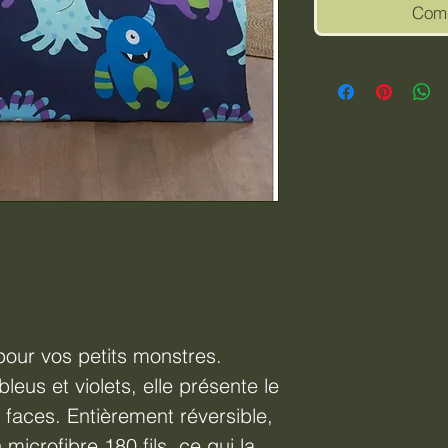
Comm
 pour vos petits monstres.
leus et violets, elle présente le
faces. Entièrement réversible,
microfibre 180 fils, ce qui la