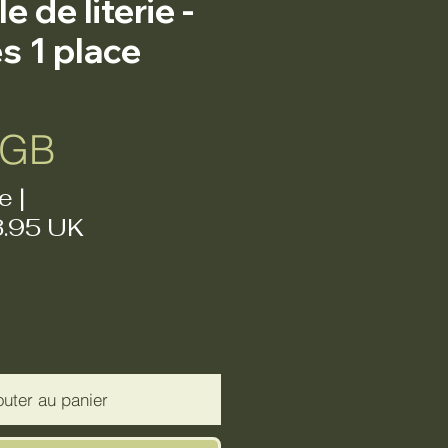
 de literie -
s 1 place
Prix
£GB
e
|
3.95 UK
outer au panier