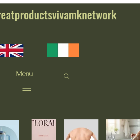
reatproductsvivamknetwork
Menu