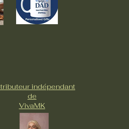
tributeur indépendant
de
VivaMK