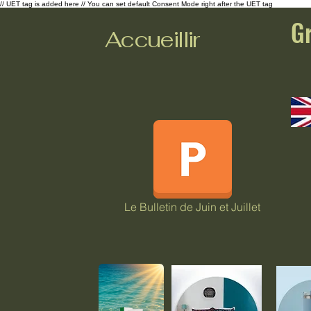
// UET tag is added here // You can set default Consent Mode right after the UET tag
G
Accueillir
Le Bulletin de Juin et Juillet