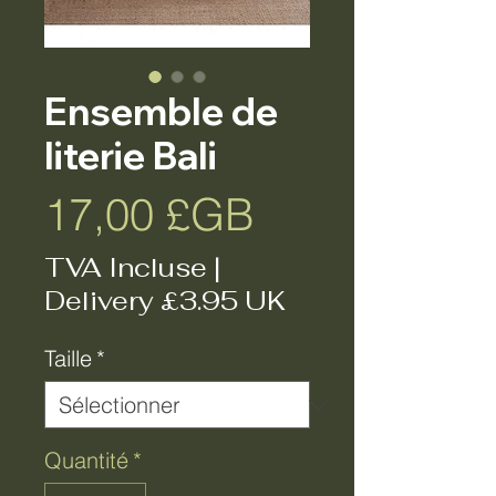
Ensemble de
literie Bali
Prix
17,00 £GB
TVA Incluse
|
Delivery £3.95 UK
Taille
*
Quantité
*