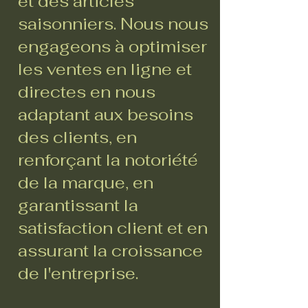
et des articles
saisonniers. Nous nous
engageons à optimiser
les ventes en ligne et
directes en nous
adaptant aux besoins
des clients, en
renforçant la notoriété
de la marque, en
garantissant la
satisfaction client et en
assurant la croissance
de l'entreprise.