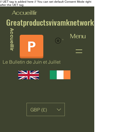
// UET tag is added here // You can set default Consent Mode right
after the UET tag
Accueillir
Greatproductsvivamknetwork
Accueillir
Menu
Voir les points
Le Bulletin de Juin et Juillet
GBP (£)