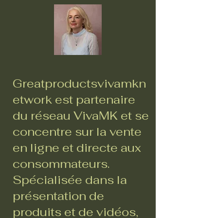
Greatproductsvivamkn
etwork est partenaire
du réseau VivaMK et se
concentre sur la vente
en ligne et directe aux
consommateurs.
Spécialisée dans la
présentation de
produits et de vidéos,