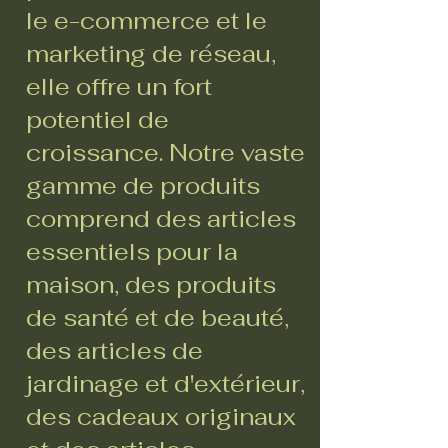
le e-commerce et le
marketing de réseau,
elle offre un fort
potentiel de
croissance. Notre vaste
gamme de produits
comprend des articles
essentiels pour la
maison, des produits
de santé et de beauté,
des articles de
jardinage et d'extérieur,
des cadeaux originaux