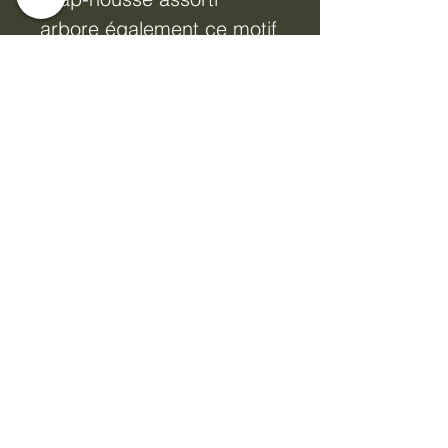
arbore également ce motif
losanges, idéal pour
apporter une touche de
couleur à votre chambre.
Confectionné en
microfibre 180 fils, il est
infroissable et résistant.
L'ensemble comprend une
housse de couette et un
drap-housse assorti. La
taille une personne inclut
une taie d'oreiller, tandis
que les tailles deux et king
incluent deux taies