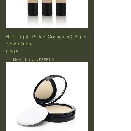
Nr. 1. Light - Perfect Concealer 2,8 g in
3 Farbtönen
Preis
6,50 £
inkl. MwSt.
|
Delivery £3.95 UK