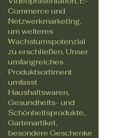
Videopräsentation, E-
Commerce und
Netzwerkmarketing,
um weiteres
Wachstumspotenzial
zu erschließen. Unser
umfangreiches
Produktsortiment
umfasst
Haushaltswaren,
Gesundheits- und
Schönheitsprodukte,
Gartenartikel,
besondere Geschenke