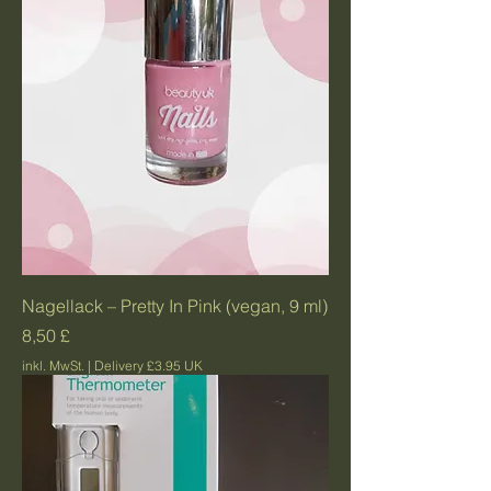
Nagellack – Pretty In Pink (vegan, 9 ml)
Preis
8,50 £
inkl. MwSt.
|
Delivery £3.95 UK