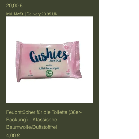
Preis
20,00 £
inkl. MwSt.
|
Delivery £3.95 UK
Feuchttücher für die Toilette (36er-
Packung) – Klassische
Baumwolle/Duftstofffrei
Preis
4,00 £