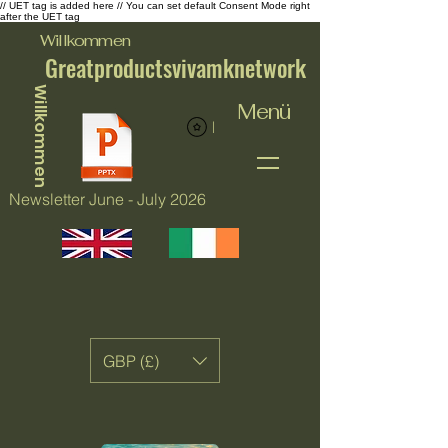
// UET tag is added here // You can set default Consent Mode right
after the UET tag
Willkommen
Greatproductsvivamknetwork
Willkommen
Menü
Punkte ansehen
Newsletter June - July 2026
GBP (£)