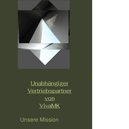
Unabhängiger
Vertriebspartner
von
VivaMK
Unsere Mission