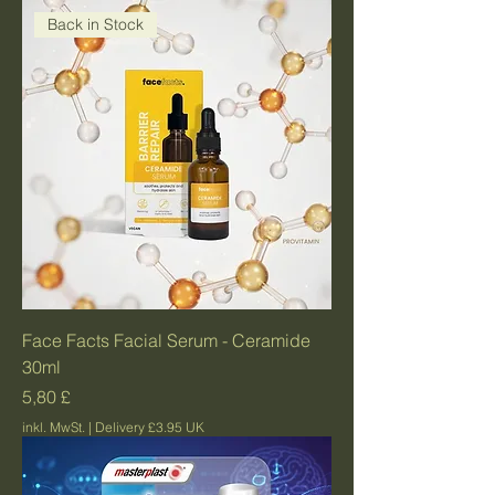
Back in Stock
Face Facts Facial Serum - Ceramide
30ml
Preis
5,80 £
inkl. MwSt.
|
Delivery £3.95 UK