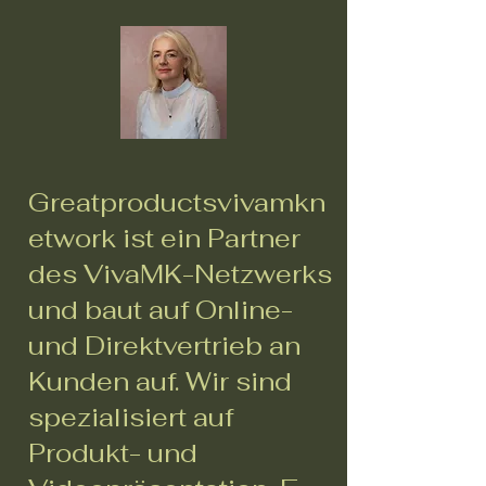
Greatproductsvivamkn
etwork ist ein Partner
des VivaMK-Netzwerks
und baut auf Online-
und Direktvertrieb an
Kunden auf. Wir sind
spezialisiert auf
Produkt- und