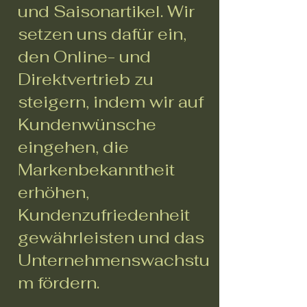
und Saisonartikel. Wir
setzen uns dafür ein,
den Online- und
Direktvertrieb zu
steigern, indem wir auf
Kundenwünsche
eingehen, die
Markenbekanntheit
erhöhen,
Kundenzufriedenheit
gewährleisten und das
Unternehmenswachstu
m fördern.