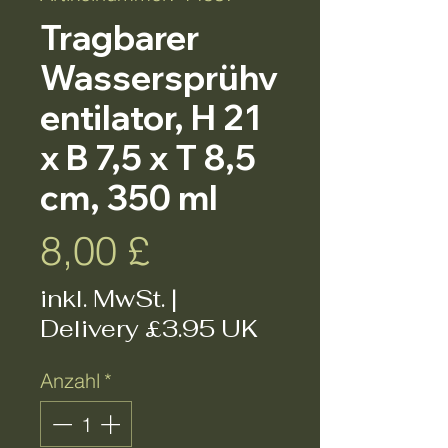
Tragbarer
Wassersprühv
entilator, H 21
x B 7,5 x T 8,5
cm, 350 ml
Preis
8,00 £
inkl. MwSt.
|
Delivery £3.95 UK
Anzahl
*