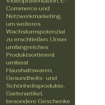
Videopräsentation, E-
Commerce und
Netzwerkmarketing,
um weiteres
Wachstumspotenzial
zu erschließen. Unser
umfangreiches
Produktsortiment
umfasst
Haushaltswaren,
Gesundheits- und
Schönheitsprodukte,
Gartenartikel,
besondere Geschenke