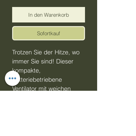
In den Warenkorb
Sofortkauf
Trotzen Sie der Hitze, wo
immer Sie sind! Dieser
kompakte,
batteriebetriebene
Ventilator mit weichen
Schaumstoffflügeln sorgt
für angenehme, sichere
Brise und verfügt über
einen integrierten
Wassertank für