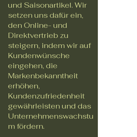
und Saisonartikel. Wir
setzen uns dafür ein,
den Online- und
Direktvertrieb zu
steigern, indem wir auf
Kundenwünsche
eingehen, die
Markenbekanntheit
erhöhen,
Kundenzufriedenheit
gewährleisten und das
Unternehmenswachstu
m fördern.