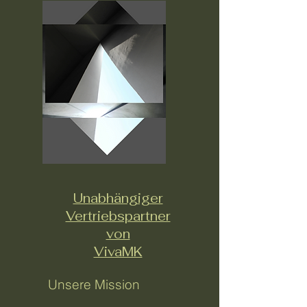
Unabhängiger
Vertriebspartner
von
VivaMK
Unsere Mission