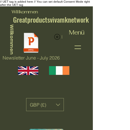
// UET tag is added here // You can set default Consent Mode right
after the UET tag
Willkommen
Greatproductsvivamknetwork
Willkommen
Menü
Punkte ansehen
Newsletter June - July 2026
GBP (£)