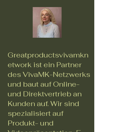
Greatproductsvivamkn
etwork ist ein Partner
des VivaMK-Netzwerks
und baut auf Online-
und Direktvertrieb an
Kunden auf. Wir sind
spezialisiert auf
Produkt- und