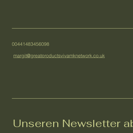
00441483456098
margit@greatproductsvivamknetwork.co.uk
Unseren Newsletter a