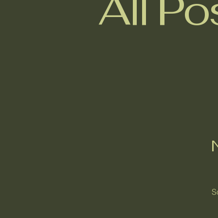
All Po
S