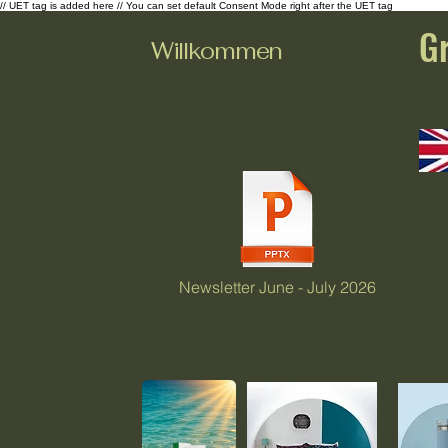
// UET tag is added here // You can set default Consent Mode right after the UET tag
G
Willkommen
Newsletter June - July 2026