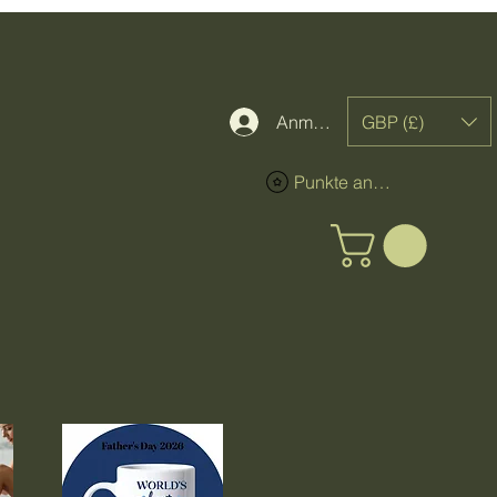
GBP (£)
Anmelden
Punkte ansehen