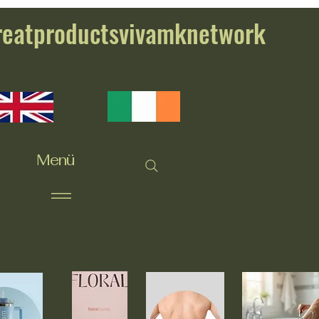
reatproductsvivamknetwork
Menü