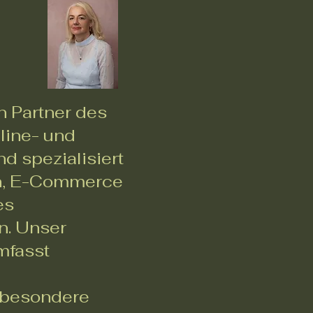
n Partner des
line- und
nd spezialisiert
on, E-Commerce
es
n. Unser
mfasst
, besondere