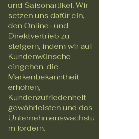
und Saisonartikel. Wir
setzen uns dafür ein,
den Online- und
Direktvertrieb zu
steigern, indem wir auf
Kundenwünsche
eingehen, die
Markenbekanntheit
erhöhen,
Kundenzufriedenheit
gewährleisten und das
Unternehmenswachstu
m fördern.