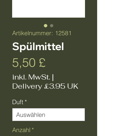
Artikelnummer: 12581
Spülmittel
Preis
5,50 £
inkl. MwSt.
|
Delivery £3.95 UK
Duft
*
Anzahl
*