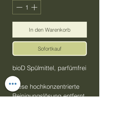
In den Warenkorb
Sofortkauf
bioD Spülmittel, parfümfrei
Diese hochkonzentrierte
Reinigungslösung entfernt
mühelos Fett und
eingebrannte Flecken –
schon eine kleine Menge
reicht für eine lange Zeit.