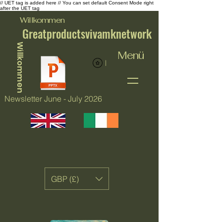
// UET tag is added here // You can set default Consent Mode right
after the UET tag
Willkommen
Greatproductsvivamknetwork
Willkommen
Menü
Punkte ansehen
Newsletter June - July 2026
GBP (£)