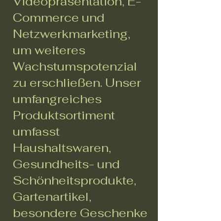
Videopräsentation, E-
Commerce und
Netzwerkmarketing,
um weiteres
Wachstumspotenzial
zu erschließen. Unser
umfangreiches
Produktsortiment
umfasst
Haushaltswaren,
Gesundheits- und
Schönheitsprodukte,
Gartenartikel,
besondere Geschenke