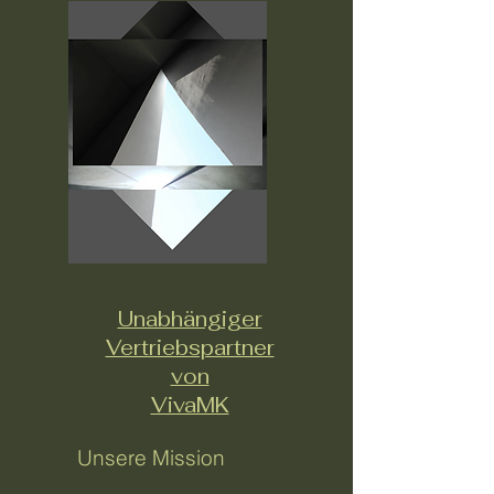
Unabhängiger
Vertriebspartner
von
VivaMK
Unsere Mission