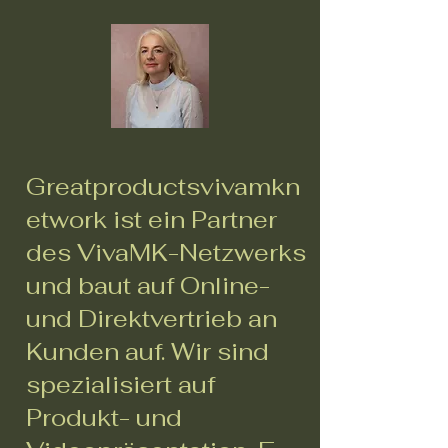
Greatproductsvivamkn
etwork ist ein Partner
des VivaMK-Netzwerks
und baut auf Online-
und Direktvertrieb an
Kunden auf. Wir sind
spezialisiert auf
Produkt- und