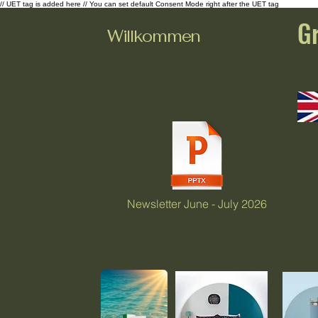
// UET tag is added here // You can set default Consent Mode right after the UET tag
G
Willkommen
Newsletter June - July 2026