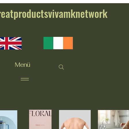
reatproductsvivamknetwork
Menü