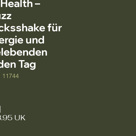
Health –
uzz
cksshake für
ergie und
elebenden
 den Tag
: 11744
Preis
|
3.95 UK