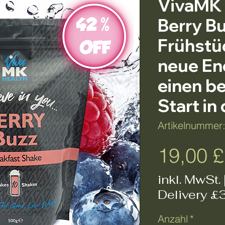
VivaMK 
Berry B
Frühstü
neue En
einen b
Start in
Artikelnummer
19,00 £
inkl. MwSt.
Delivery £
Anzahl
*