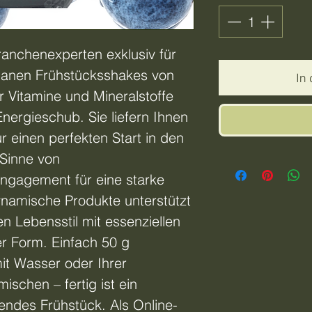
anchenexperten exklusiv für
ganen Frühstücksshakes von
In
r Vitamine und Mineralstoffe
nergieschub. Sie liefern Ihnen
für einen perfekten Start in den
Sinne von
ngagement für eine starke
namische Produkte unterstützt
en Lebensstil mit essenziellen
er Form. Einfach 50 g
mit Wasser oder Ihrer
ischen – fertig ist ein
endes Frühstück. Als Online-