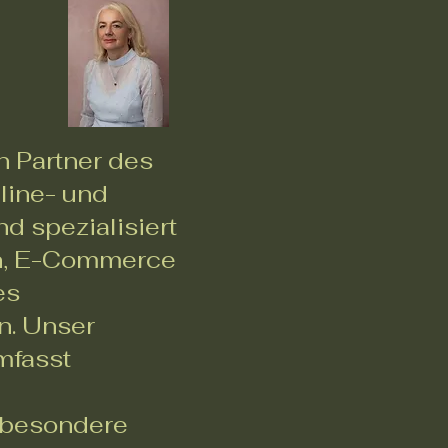
n Partner des
line- und
nd spezialisiert
on, E-Commerce
es
n. Unser
mfasst
, besondere