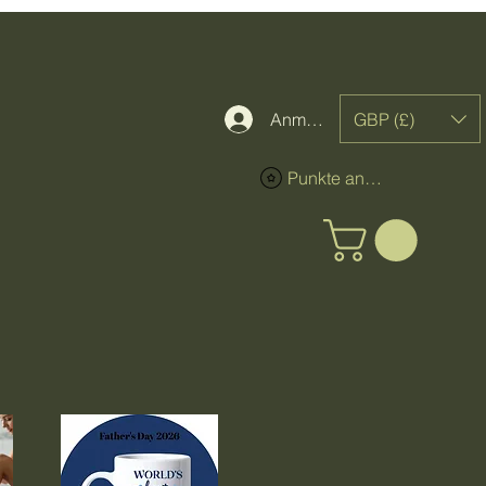
GBP (£)
Anmelden
Punkte ansehen