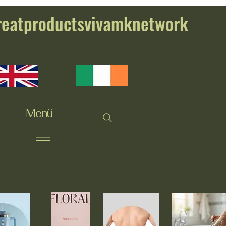
reatproductsvivamknetwork
Menü