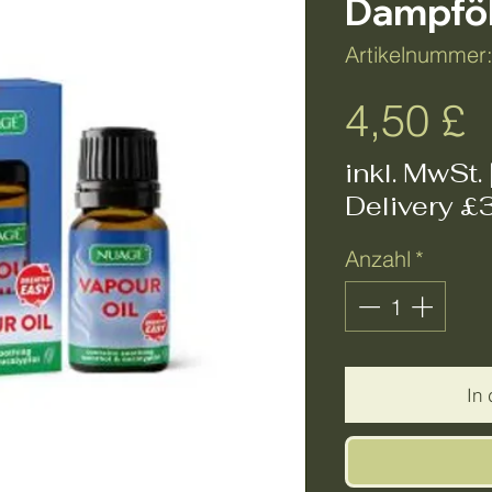
Dampfö
Artikelnummer
P
4,50 £
inkl. MwSt.
Delivery £
Anzahl
*
In