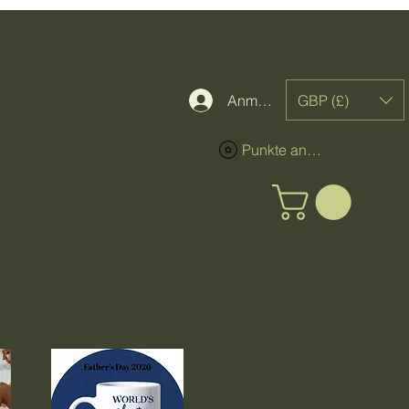
GBP (£)
Anmelden
Punkte ansehen