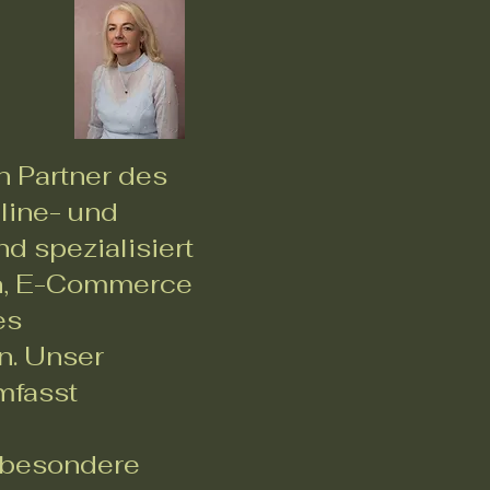
n Partner des
line- und
nd spezialisiert
on, E-Commerce
es
n. Unser
mfasst
, besondere