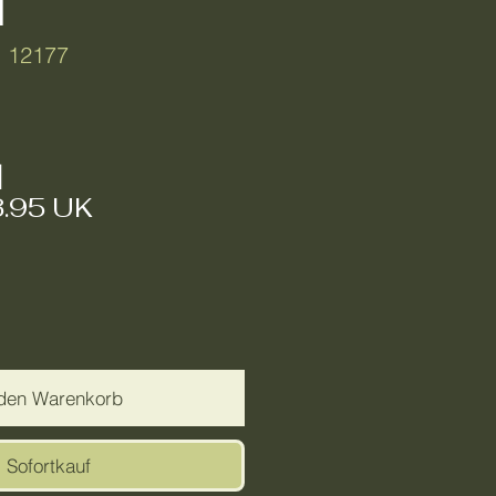
l
: 12177
reis
|
3.95 UK
 den Warenkorb
Sofortkauf