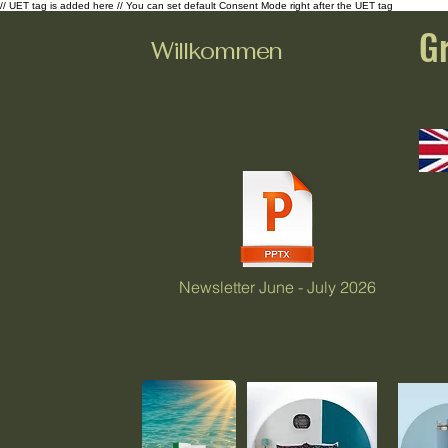
// UET tag is added here // You can set default Consent Mode right after the UET tag
G
Willkommen
Newsletter June - July 2026