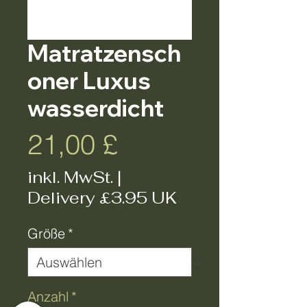
Matratzensch
oner Luxus
wasserdicht
Preis
21,00 £
inkl. MwSt.
|
Delivery £3.95 UK
Größe
*
Anzahl
*