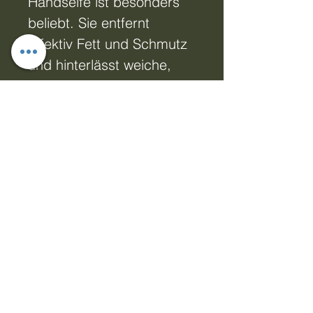
Handseife ist besonders
beliebt. Sie entfernt
effektiv Fett und Schmutz
und hinterlässt weiche,
geschmeidige Hände.
Schädliche Bakterien
werden neutralisiert.
Erhältlich in den
Duftrichtungen: Duftfrei,
Limette & Aloe Vera und
Geranie & Grapefruit. 500
ml. Duftfrei und 100 %
natürlichen Ursprungs. •
100 % natürlichen
Ursprungs •