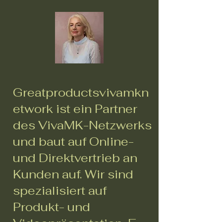
Greatproductsvivamkn
etwork ist ein Partner
des VivaMK-Netzwerks
und baut auf Online-
und Direktvertrieb an
Kunden auf. Wir sind
spezialisiert auf
Produkt- und