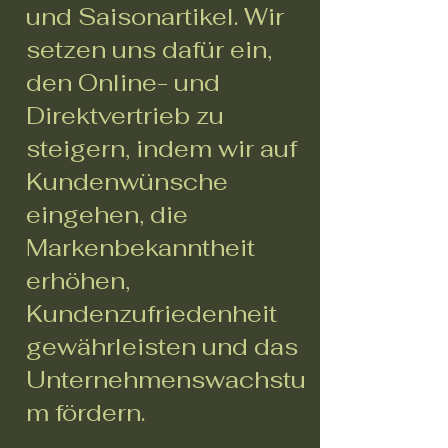
und Saisonartikel. Wir
setzen uns dafür ein,
den Online- und
Direktvertrieb zu
steigern, indem wir auf
Kundenwünsche
eingehen, die
Markenbekanntheit
erhöhen,
Kundenzufriedenheit
gewährleisten und das
Unternehmenswachstu
m fördern.