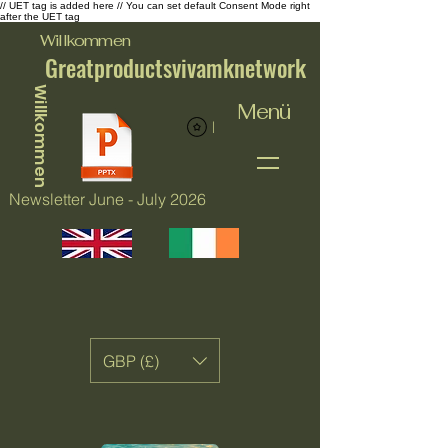
// UET tag is added here // You can set default Consent Mode right
after the UET tag
Willkommen
Greatproductsvivamknetwork
Willkommen
Menü
Punkte ansehen
Newsletter June - July 2026
GBP (£)