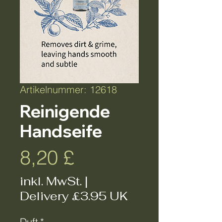
Artikelnummer: 12618
Reinigende
Handseife
Preis
8,20 £
inkl. MwSt.
|
Delivery £3.95 UK
Duft
*