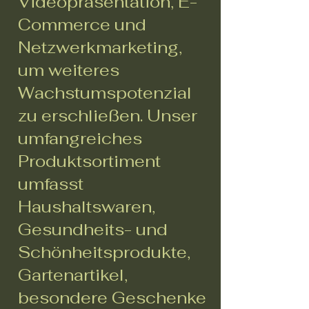
Videopräsentation, E-
Commerce und
Netzwerkmarketing,
um weiteres
Wachstumspotenzial
zu erschließen. Unser
umfangreiches
Produktsortiment
umfasst
Haushaltswaren,
Gesundheits- und
Schönheitsprodukte,
Gartenartikel,
besondere Geschenke