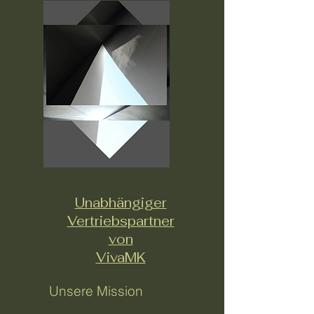
Unabhängiger
Vertriebspartner
von
VivaMK
Unsere Mission