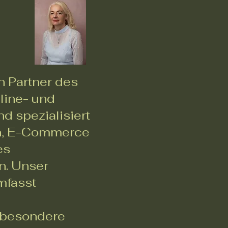
n Partner des
line- und
nd spezialisiert
on, E-Commerce
es
n. Unser
mfasst
, besondere