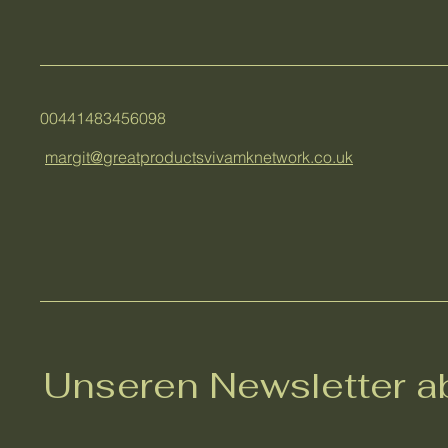
00441483456098
margit@greatproductsvivamknetwork.co.uk
Unseren Newsletter a