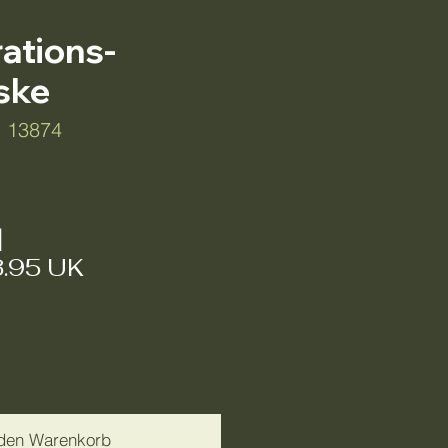
ations-
ske
: 13874
reis
|
3.95 UK
 den Warenkorb