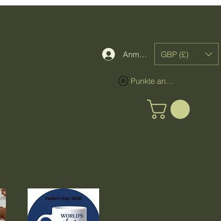
GBP (£)
Anmelden
Punkte ansehen