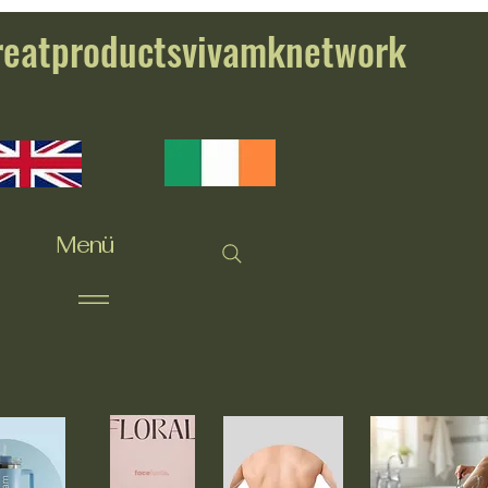
reatproductsvivamknetwork
Menü