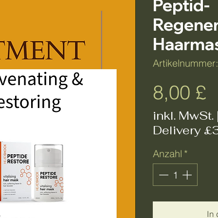
Peptid-
Regener
Haarma
Artikelnummer
P
8,00 £
inkl. MwSt.
Delivery £
Anzahl
*
In