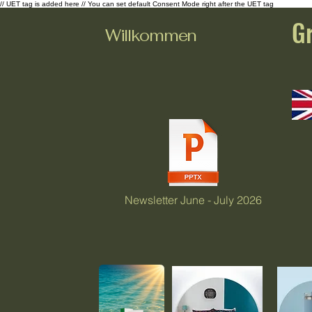
// UET tag is added here // You can set default Consent Mode right after the UET tag
G
Willkommen
Newsletter June - July 2026