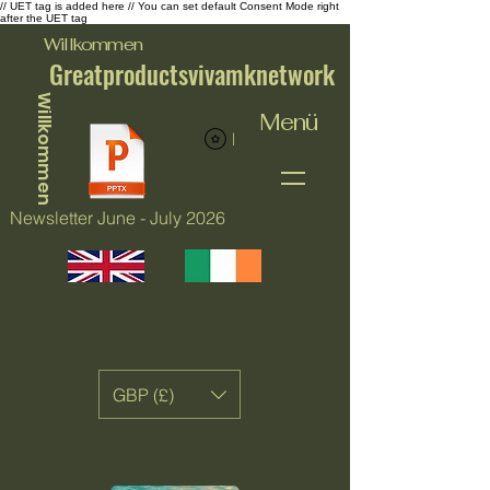
// UET tag is added here // You can set default Consent Mode right
after the UET tag
Willkommen
Greatproductsvivamknetwork
Willkommen
Menü
Punkte ansehen
Newsletter June - July 2026
GBP (£)