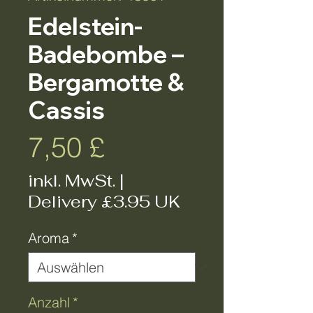
Edelstein-
Badebombe –
Bergamotte &
Cassis
Preis
7,50 £
inkl. MwSt.
|
Delivery £3.95 UK
Aroma
*
Anzahl
*