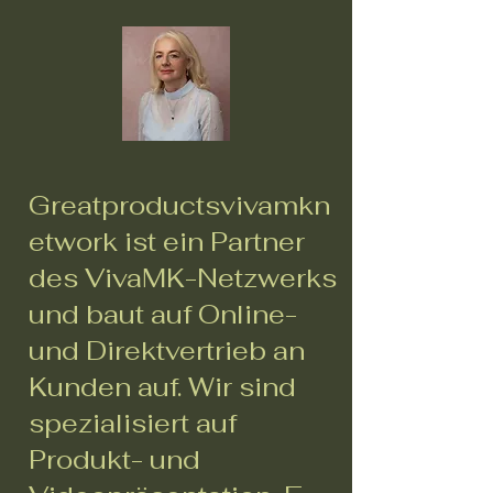
Greatproductsvivamkn
etwork ist ein Partner
des VivaMK-Netzwerks
und baut auf Online-
und Direktvertrieb an
Kunden auf. Wir sind
spezialisiert auf
Produkt- und