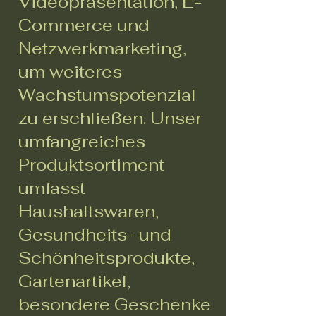
Videopräsentation, E-
Commerce und
Netzwerkmarketing,
um weiteres
Wachstumspotenzial
zu erschließen. Unser
umfangreiches
Produktsortiment
umfasst
Haushaltswaren,
Gesundheits- und
Schönheitsprodukte,
Gartenartikel,
besondere Geschenke