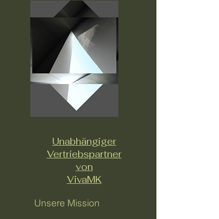
Unabhängiger
Vertriebspartner
von
VivaMK
Unsere Mission