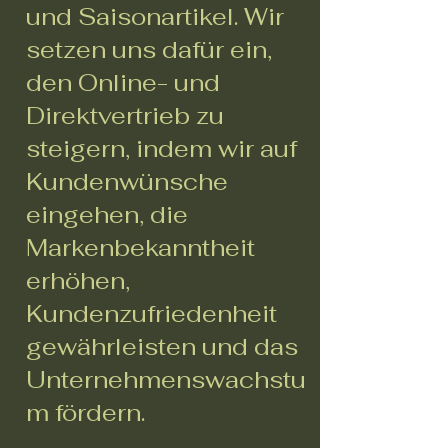
und Saisonartikel. Wir
setzen uns dafür ein,
den Online- und
Direktvertrieb zu
steigern, indem wir auf
Kundenwünsche
eingehen, die
Markenbekanntheit
erhöhen,
Kundenzufriedenheit
gewährleisten und das
Unternehmenswachstu
m fördern.