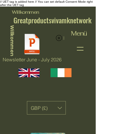
// UET tag is added here // You can set default Consent Mode right
after the UET tag
Willkommen
Greatproductsvivamknetwork
Willkommen
Menü
Punkte ansehen
Newsletter June - July 2026
GBP (£)