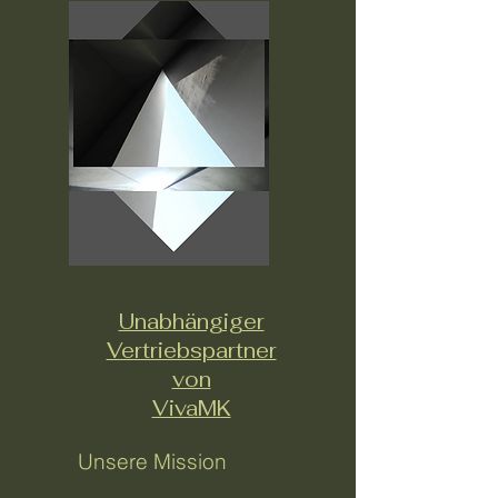
Unabhängiger
Vertriebspartner
von
VivaMK
Unsere Mission