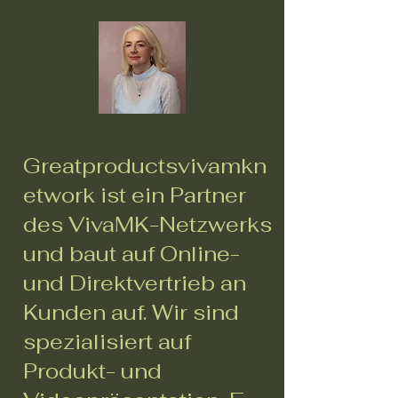
Greatproductsvivamkn
etwork ist ein Partner
des VivaMK-Netzwerks
und baut auf Online-
und Direktvertrieb an
Kunden auf. Wir sind
spezialisiert auf
Produkt- und