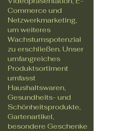
Videopräsentation, E-
Commerce und
Netzwerkmarketing,
um weiteres
Wachstumspotenzial
zu erschließen. Unser
umfangreiches
Produktsortiment
umfasst
Haushaltswaren,
Gesundheits- und
Schönheitsprodukte,
Gartenartikel,
besondere Geschenke