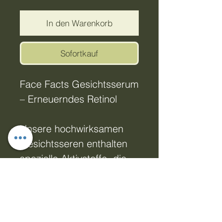
In den Warenkorb
Sofortkauf
Face Facts Gesichtsserum
– Erneuerndes Retinol
Unsere hochwirksamen
Gesichtsseren enthalten
spezielle Aktivstoffe, die
Ihre Pflegeroutine
vereinfachen und
gleichzeitig die Ergebnisse
optimieren. Sie ziehen