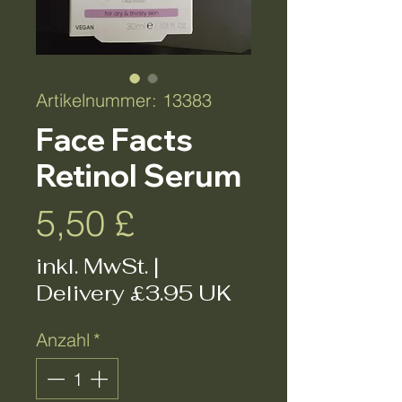
Artikelnummer: 13383
Face Facts
Retinol Serum
Preis
5,50 £
inkl. MwSt.
|
Delivery £3.95 UK
Anzahl
*