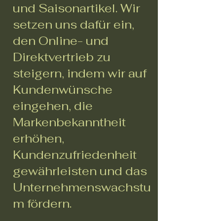
und Saisonartikel. Wir
setzen uns dafür ein,
den Online- und
Direktvertrieb zu
steigern, indem wir auf
Kundenwünsche
eingehen, die
Markenbekanntheit
erhöhen,
Kundenzufriedenheit
gewährleisten und das
Unternehmenswachstu
m fördern.