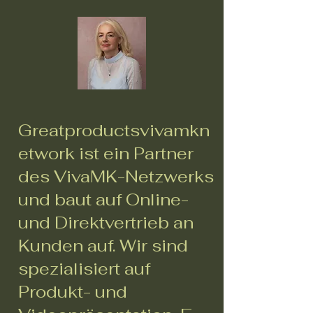
Greatproductsvivamkn
etwork ist ein Partner
des VivaMK-Netzwerks
und baut auf Online-
und Direktvertrieb an
Kunden auf. Wir sind
spezialisiert auf
Produkt- und