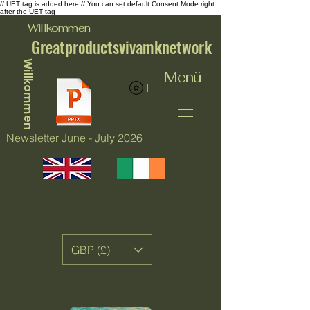
// UET tag is added here // You can set default Consent Mode right
after the UET tag
Willkommen
Greatproductsvivamknetwork
Willkommen
Menü
Punkte ansehen
Newsletter June - July 2026
GBP (£)