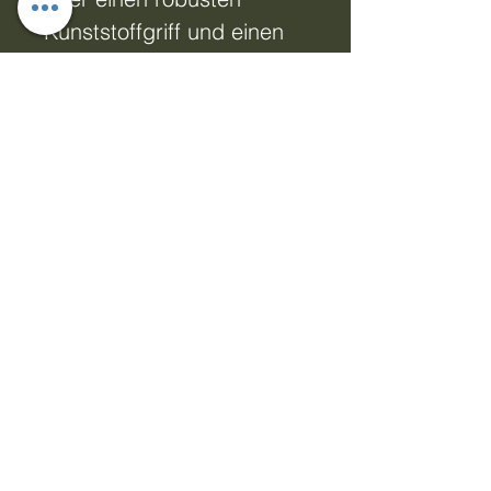
Kunststoffgriff und einen 
Metallhaken, der sich 
bequem von 29 cm auf 
76,5 cm ausziehen lässt 
und so für Komfort und 
Benutzerfreundlichkeit 
sorgt. Ganz im Sinne von 
Greatproductsvivamks 
Engagement für 
dynamische, 
nutzerorientierte Lösungen 
unterstützt dieses 
Accessoire Ihre Online-
Präsenz durch praktische 