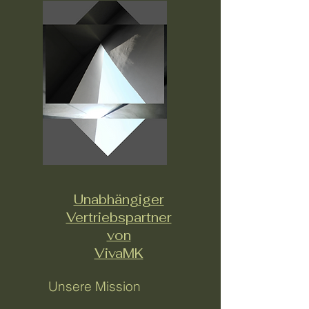
Unabhängiger
Vertriebspartner
von
VivaMK
Unsere Mission