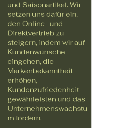
und Saisonartikel. Wir
setzen uns dafür ein,
den Online- und
Direktvertrieb zu
steigern, indem wir auf
Kundenwünsche
eingehen, die
Markenbekanntheit
erhöhen,
Kundenzufriedenheit
gewährleisten und das
Unternehmenswachstu
m fördern.