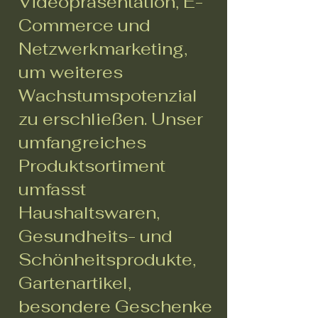
Videopräsentation, E-
Commerce und
Netzwerkmarketing,
um weiteres
Wachstumspotenzial
zu erschließen. Unser
umfangreiches
Produktsortiment
umfasst
Haushaltswaren,
Gesundheits- und
Schönheitsprodukte,
Gartenartikel,
besondere Geschenke