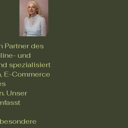
n Partner des
line- und
nd spezialisiert
on, E-Commerce
es
n. Unser
mfasst
, besondere