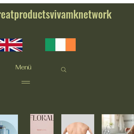
reatproductsvivamknetwork
Menü