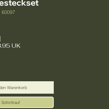
esteckset
: 60097
Preis
|
3.95 UK
 den Warenkorb
Sofortkauf