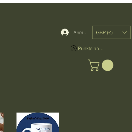
GBP (£)
Anmelden
Punkte ansehen