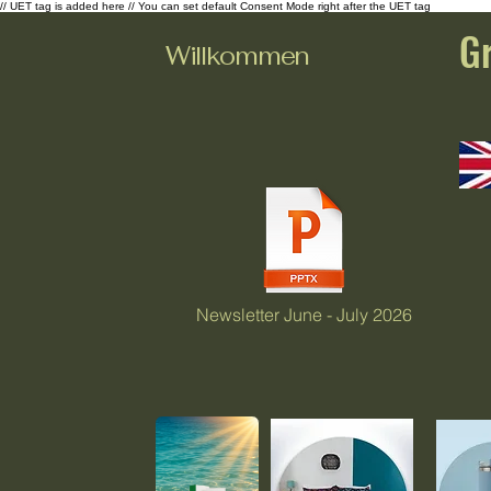
// UET tag is added here // You can set default Consent Mode right after the UET tag
G
Willkommen
Newsletter June - July 2026