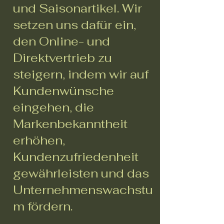
und Saisonartikel. Wir
setzen uns dafür ein,
den Online- und
Direktvertrieb zu
steigern, indem wir auf
Kundenwünsche
eingehen, die
Markenbekanntheit
erhöhen,
Kundenzufriedenheit
gewährleisten und das
Unternehmenswachstu
m fördern.