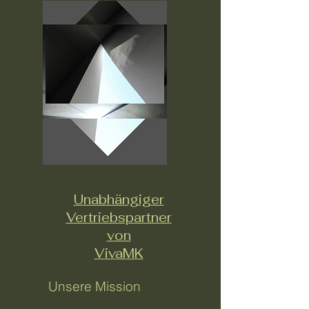
Unabhängiger
Vertriebspartner
von
VivaMK
Unsere Mission