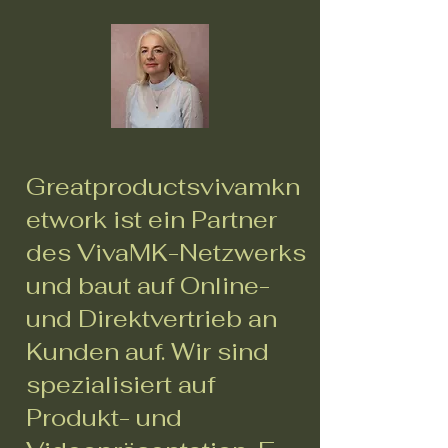
Greatproductsvivamkn
etwork ist ein Partner
des VivaMK-Netzwerks
und baut auf Online-
und Direktvertrieb an
Kunden auf. Wir sind
spezialisiert auf
Produkt- und