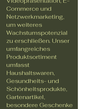
Videopräsentation, E-
Commerce und
Netzwerkmarketing,
um weiteres
Wachstumspotenzial
zu erschließen. Unser
umfangreiches
Produktsortiment
umfasst
Haushaltswaren,
Gesundheits- und
Schönheitsprodukte,
Gartenartikel,
besondere Geschenke