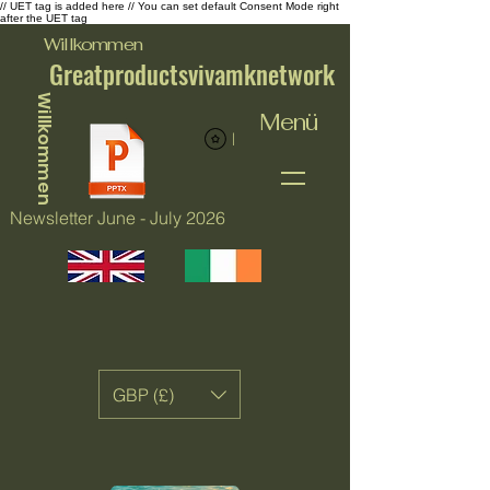
// UET tag is added here // You can set default Consent Mode right
after the UET tag
Willkommen
Greatproductsvivamknetwork
Willkommen
Menü
Punkte ansehen
Newsletter June - July 2026
GBP (£)