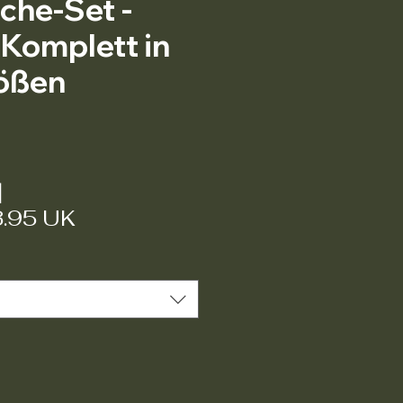
che-Set -
Komplett in
rößen
Preis
|
3.95 UK