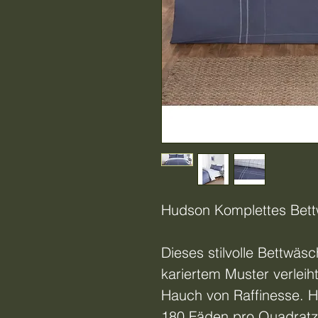
Hudson Komplettes Bettw
Dieses stilvolle Bettwäs
kariertem Muster verlei
Hauch von Raffinesse. He
180 Fäden pro Quadratzol