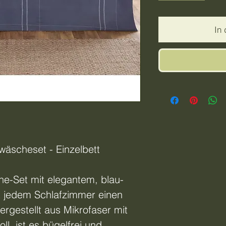
In
äscheset - Einzelbett
che-Set mit elegantem, blau-
ht jedem Schlafzimmer einen
rgestellt aus Mikrofaser mit
l, ist es bügelfrei und