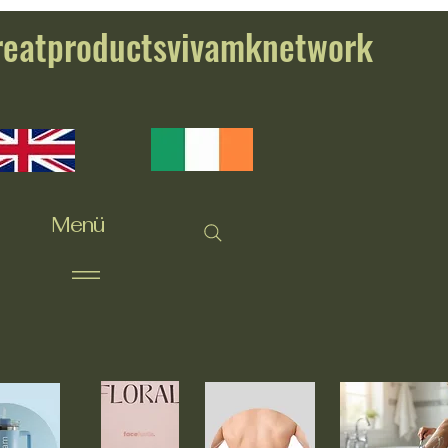
reatproductsvivamknetwork
Menü