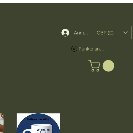
GBP (£)
Anmelden
Punkte ansehen