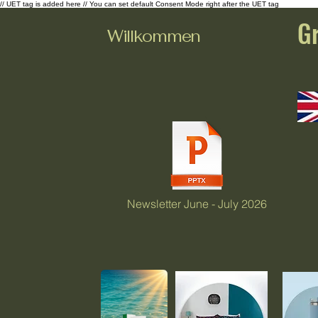
// UET tag is added here // You can set default Consent Mode right after the UET tag
G
Willkommen
Newsletter June - July 2026