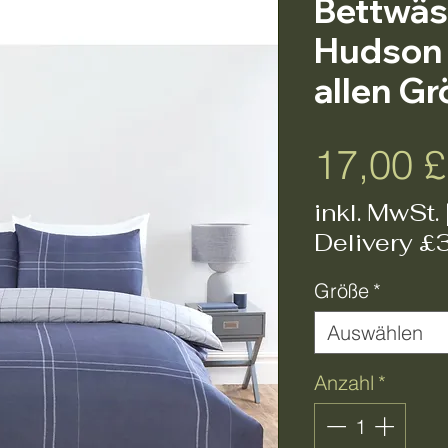
Bettwäs
Hudson 
allen G
17,00 £
inkl. MwSt.
Delivery £
Größe
*
Auswählen
Anzahl
*