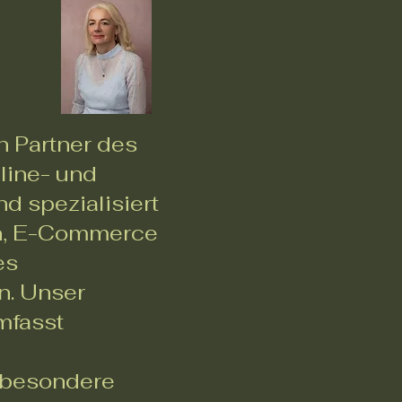
n Partner des
line- und
nd spezialisiert
on, E-Commerce
es
n. Unser
mfasst
, besondere